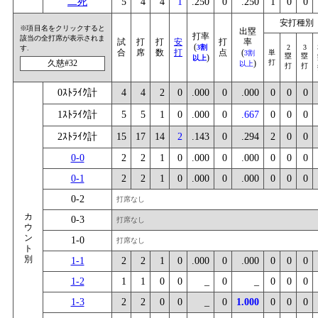
二死
5
4
4
1
.250
0
.250
1
0
0
安打種別
※項目名をクリックすると
出塁
打率
該当の全打席が表示されま
試
打
打
安
打
率
(
3割
2
3
す.
合
席
数
打
点
(
単
3割
塁
塁
)
以上
久慈#32
)
打
以上
打
打
0ｽﾄﾗｲｸ計
4
4
2
0
.000
0
.000
0
0
0
1ｽﾄﾗｲｸ計
5
5
1
0
.000
0
.667
0
0
0
2ｽﾄﾗｲｸ計
15
17
14
2
.143
0
.294
2
0
0
0-0
2
2
1
0
.000
0
.000
0
0
0
0-1
2
2
1
0
.000
0
.000
0
0
0
0-2
打席なし
カ
0-3
打席なし
ウ
ン
1-0
打席なし
ト
別
1-1
2
2
1
0
.000
0
.000
0
0
0
1-2
1
1
0
0
_
0
_
0
0
0
1-3
2
2
0
0
_
0
1.000
0
0
0