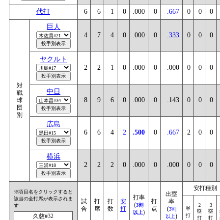
代打
6
6
1
0
.000
0
.667
0
0
0
巨人
4
7
4
0
.000
0
.333
0
0
0
ヤクルト
2
2
1
0
.000
0
.000
0
0
0
対
中日
戦
8
9
6
0
.000
0
.143
0
0
0
球
団
別
広島
6
6
4
2
.500
0
.667
2
0
0
横浜
2
2
2
0
.000
0
.000
0
0
0
安打種別
※項目名をクリックすると
出塁
打率
該当の全打席が表示されま
試
打
打
安
打
率
(
3割
2
3
す.
合
席
数
打
点
(
単
3割
塁
塁
)
以上
久慈#32
)
打
以上
打
打