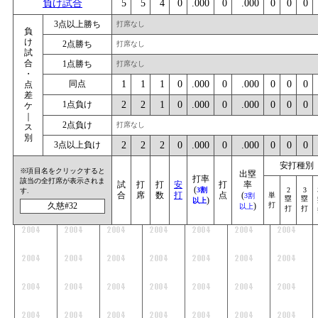
負け試合
5
5
4
0
.000
0
.000
0
0
0
3点以上勝ち
打席なし
負
け
2点勝ち
打席なし
試
合
1点勝ち
打席なし
・
同点
1
1
1
0
.000
0
.000
0
0
0
点
差
1点負け
2
2
1
0
.000
0
.000
0
0
0
ケ
｜
2点負け
打席なし
ス
別
3点以上負け
2
2
2
0
.000
0
.000
0
0
0
安打種別
※項目名をクリックすると
出塁
打率
該当の全打席が表示されま
試
打
打
安
打
率
(
3割
2
3
す.
合
席
数
打
点
(
単
3割
塁
塁
)
以上
久慈#32
)
打
以上
打
打