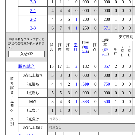
2-0
1
1
1
0
.000
0
.000
0
0
0
2-1
4
4
4
0
.000
0
.000
0
0
0
2-2
4
5
5
1
.200
0
.200
1
0
0
2-3
6
7
4
1
.250
0
.571
1
0
0
安打種別
※項目名をクリックすると
出塁
打率
該当の全打席が表示されま
試
打
打
安
打
率
(
3割
2
3
す.
合
席
数
打
点
(
単
3割
塁
塁
)
以上
久慈#32
)
打
以上
打
打
勝ち試合
15
17
11
2
.182
0
.357
2
0
0
3点以上勝ち
3
3
3
0
.000
0
.000
0
0
0
勝
ち
2点勝ち
4
4
2
1
.500
0
.750
1
0
0
試
合
1点勝ち
5
5
3
0
.000
0
.000
0
0
0
・
点
同点
3
4
3
1
.333
0
.500
1
0
0
差
ケ
1点負け
1
1
0
0
_
0
_
0
0
0
｜
2点負け
ス
打席なし
別
3点以上負け
打席なし