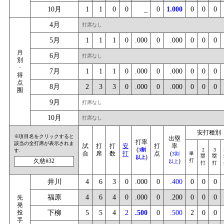
10月
1
1
0
0
_
0
1.000
0
0
0
4月
打席なし
5月
1
1
1
0
.000
0
.000
0
0
0
月
6月
打席なし
別
･
7月
1
1
1
0
.000
0
.000
0
0
0
得
点
8月
2
3
3
0
.000
0
.000
0
0
0
圏
9月
打席なし
10月
打席なし
安打種別
※項目名をクリックすると
出塁
打率
該当の全打席が表示されま
試
打
打
安
打
率
(
3割
2
3
す.
合
席
数
打
点
(
単
3割
塁
塁
)
以上
久慈#32
)
打
以上
打
打
井川
4
6
3
0
.000
0
.400
0
0
0
福原
4
6
4
0
.000
0
.200
0
0
0
先
発
投
下柳
5
5
4
2
.500
0
.500
2
0
0
手