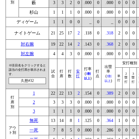
別
藪
3
3
2
0
.000
0
.000
0
0
0
杉山
1
1
1
0
.000
0
.000
0
0
0
ディゲーム
1
1
0
0
_
0
_
0
0
0
ナイトゲーム
21
25
17
2
.118
0
.318
2
0
0
対右腕
19
22
14
2
.143
0
.368
2
0
0
対左腕
4
4
3
0
.000
0
.000
0
0
0
安打種別
※項目名をクリックすると
出塁
打率
該当の全打席が表示されま
試
打
打
安
打
率
(
3割
2
3
す.
合
席
数
打
点
(
単
3割
塁
塁
)
以上
久慈#32
)
打
以上
打
打
1
22
22
13
2
.154
0
.389
2
0
0
打
席
2
3
3
3
0
.000
0
.000
0
0
0
別
3
1
1
1
0
.000
0
.000
0
0
0
無死
13
14
8
1
.125
0
.364
1
0
0
アウ
一死
7
8
5
0
.000
0
.286
0
0
0
ト別