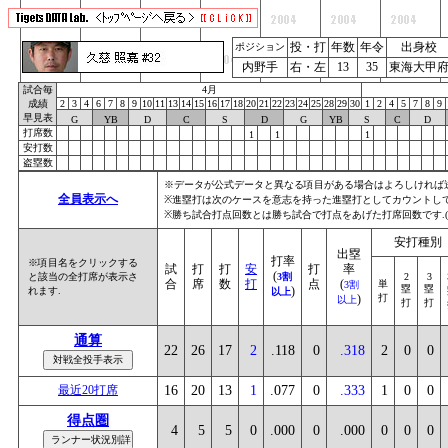
投・打
年数
年令
出身校
ポジション
内野手
右・左
13
35
東海大甲
試合毎
4月
成績
2
3
4
6
7
8
9
10
11
13
14
15
16
17
18
20
21
22
23
24
25
28
29
30
1
2
4
5
7
8
9
早見表
G
YB
D
C
S
D
G
YB
S
C
D
打席数
1
1
1
安打数
盗塁数
※データが公式データと異なる項目がある場合はよろしければ
全員表示へ
※進塁打は次のケースを意志を持った進塁打としてカウントしていま
※勝ち試合打点回数とは勝ち試合で打点をあげた打席回数です.
安打種別
出塁
打率
※項目名をクリックする
試
打
打
安
打
率
(
と該当の全打席が表示さ
3割
2
3
合
席
数
打
点
(
単
3割
塁
塁
)
れます.
以上
)
打
以上
打
打
通算
22
26
17
2
.118
0
.318
2
0
0
最近20打席
16
20
13
1
.077
0
.333
1
0
0
得点圏
4
5
5
0
.000
0
.000
0
0
0