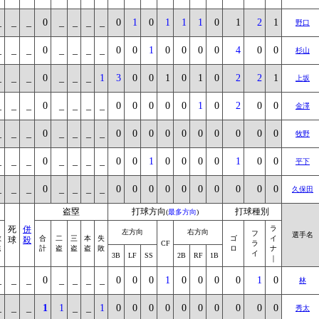
_
_
_
0
_
_
_
_
0
1
0
1
1
1
0
1
2
1
野口
_
_
_
0
_
_
_
_
0
0
1
0
0
0
0
4
0
0
杉山
_
_
_
0
_
_
_
1
3
0
0
1
0
1
0
2
2
1
上坂
_
_
_
0
_
_
_
_
0
0
0
0
0
1
0
2
0
0
金澤
_
_
_
0
_
_
_
_
0
0
0
0
0
0
0
0
0
0
牧野
_
_
_
0
_
_
_
_
0
0
1
0
0
0
0
1
0
0
平下
_
_
_
0
_
_
_
_
0
0
0
0
0
0
0
0
0
0
久保田
盗塁
打球方向
打球種別
(
最多方向
)
死
併
ラ
左方向
右方向
フ
選手名
敬
合
二
三
本
失
ゴ
イ
球
殺
CF
ラ
遠
計
盗
盗
盗
敗
ロ
ナ
イ
3B
LF
SS
2B
RF
1B
｜
_
_
_
0
_
_
_
_
0
0
0
1
0
0
0
0
1
0
林
_
_
_
1
1
_
_
1
0
0
0
0
0
0
0
0
0
0
秀太