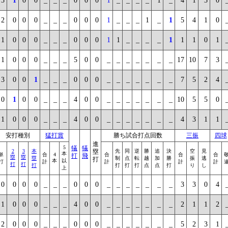
3
1
0
0
_
_
_
0
0
0
1
_
_
_
_
1
_
4
1
3
0
2
0
0
0
_
_
_
0
0
0
1
_
_
_
1
_
1
5
4
1
0
1
0
0
0
_
_
_
0
0
0
1
1
_
_
_
_
1
1
1
0
1
1
0
0
0
_
_
_
5
0
0
_
_
_
_
_
_
_
17
10
7
3
3
0
0
1
_
_
_
0
0
0
_
_
_
_
_
_
_
7
5
2
4
0
1
0
0
_
_
_
4
0
0
_
_
_
_
_
_
_
10
5
5
0
1
0
0
0
_
_
_
4
0
0
_
_
_
_
_
_
_
4
3
1
1
安打種別
猛打賞
勝ち試合打点回数
三振
四球
進
5
犠
犠
2
3
本
塁
先
同
逆
勝
追
決
空
見
本
単
合
4
合
合
合
打
飛
塁
塁
塁
制
点
転
越
加
勝
振
逃
打
本
以
打
計
計
計
計
打
打
打
打
打
打
点
点
打
り
し
上
0
0
0
0
_
_
_
0
0
0
_
_
_
_
_
_
_
3
3
0
4
1
0
0
0
_
_
_
4
0
0
_
_
_
_
_
_
_
2
1
1
2
2
0
0
0
_
_
_
0
0
0
_
_
_
_
_
_
_
5
2
3
1