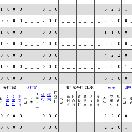
1
0
0
0
_
_
_
0
1
0
_
_
_
_
_
_
_
3
2
1
1
0
0
0
0
_
_
_
2
0
0
_
_
_
_
_
_
_
2
2
0
0
1
0
0
0
_
_
_
0
0
0
_
_
_
_
_
_
_
1
1
0
0
1
0
0
0
_
_
_
1
0
0
_
_
_
_
_
_
_
2
2
0
0
0
0
0
0
_
_
_
0
0
0
_
_
_
_
_
_
_
4
2
2
0
1
0
0
0
_
_
_
0
0
0
_
_
_
_
_
_
_
2
2
0
1
0
0
0
0
_
_
_
0
0
0
_
_
_
_
_
_
_
3
3
0
0
安打種別
猛打賞
勝ち試合打点回数
三振
四球
進
5
犠
犠
2
3
本
塁
先
同
逆
勝
追
決
空
見
本
単
合
4
合
合
合
打
飛
塁
塁
塁
制
点
転
越
加
勝
振
逃
打
本
以
打
計
計
計
計
打
打
打
打
打
打
点
点
打
り
し
上
0
0
0
0
_
_
_
0
0
0
_
_
_
_
_
_
_
2
2
0
0
0
0
0
0
_
_
_
0
0
0
_
_
_
_
_
_
_
2
2
0
1