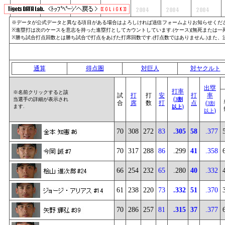
※データが公式データと異なる項目がある場合はよろしければ送信フォームよりお知らせくださ
※進塁打は次のケースを意志を持った進塁打としてカウントしています.(ケース)[無死または一死]
※勝ち試合打点回数とは勝ち試合で打点をあげた打席回数です.(打点数ではありません.)また
通算
得点圏
対巨人
対ヤクルト
出塁
打率
※名前クリックすると該
試
打
打
安
打
率
(
当選手の詳細が表示され
3割
合
席
数
打
点
(
3割
)
ます.
以上
)
以上
70
308
272
83
.305
58
.377
70
317
288
86
.299
41
.358
66
254
232
65
.280
40
.332
61
238
220
73
.332
51
.370
70
286
257
81
.315
37
.377