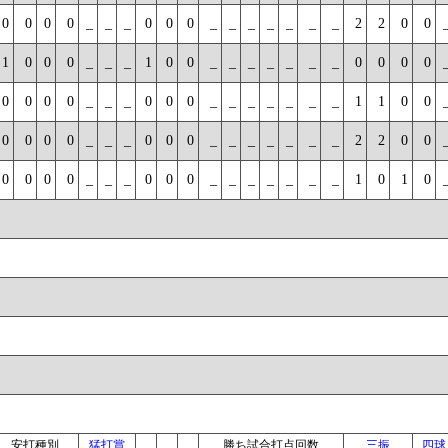
0
0
0
0
_
_
_
0
0
0
_
_
_
_
_
_
_
2
2
0
0
1
0
0
0
_
_
_
1
0
0
_
_
_
_
_
_
_
0
0
0
0
0
0
0
0
_
_
_
0
0
0
_
_
_
_
_
_
_
1
1
0
0
0
0
0
0
_
_
_
0
0
0
_
_
_
_
_
_
_
2
2
0
0
0
0
0
0
_
_
_
0
0
0
_
_
_
_
_
_
_
1
0
1
0
安打種別
猛打賞
勝ち試合打点回数
三振
四球