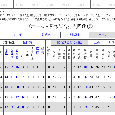
い.
で、[ランナー1塁または2塁または1･2塁]で[ファーストゴロまたはセカンドゴロまたはピッチャーゴロ
、決勝打は結果的に負けたチームの点数を超えた点数をあげた打者を決勝打の打者としてカウントして
《ホーム＋勝ち試合打点回数順》
対中日
対広島
対横浜
ホーム
安打種別
猛打賞
勝ち試合打点回数
三振
四球
進
5
犠
犠
2
3
本
塁
先
同
逆
勝
追
決
空
見
本
単
合
4
合
合
合
打
飛
塁
塁
塁
制
点
転
越
加
勝
振
逃
打
本
以
打
計
計
計
計
打
打
打
打
打
打
点
点
打
り
し
上
50
15
2
16
3
1
0
0
3
0
31
7
2
6
3
13
10
56
36
20
29
61
14
0
11
7
0
0
1
1
0
23
3
3
3
4
10
6
34
24
10
23
47
10
0
8
3
0
0
1
2
0
20
4
1
1
1
13
1
43
37
6
18
39
17
0
17
6
1
0
0
3
0
20
4
2
2
2
10
6
49
42
7
13
62
12
3
4
8
2
0
2
1
0
17
1
1
3
1
11
3
57
45
12
21