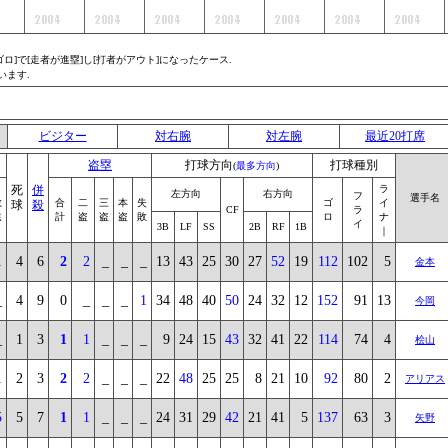
]で[走者が進塁]し[打者がアウト]になったケース.
います.
ビジター
対右腕
対左腕
最近20打席
盗塁
打球方向
打球種別
(
最多方向
)
死
併
ラ
左方向
右方向
フ
選手名
敬
合
二
三
本
失
ゴ
イ
球
殺
CF
ラ
遠
計
盗
盗
盗
敗
ロ
ナ
イ
3B
LF
SS
2B
RF
1B
｜
1
4
6
2
2
_
_
_
13
43
25
30
27
52
19
112
102
5
金本
_
4
9
0
_
_
_
1
34
48
40
50
24
32
12
152
91
13
今岡
_
1
3
1
1
_
_
_
9
24
15
43
32
41
22
114
74
4
桧山
1
2
3
2
2
_
_
_
22
48
25
25
8
21
10
92
80
2
アリアス
5
5
7
1
1
_
_
_
24
31
29
42
21
41
5
137
63
3
矢野