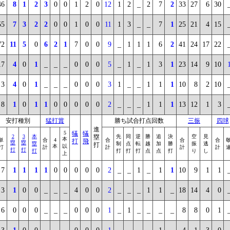
46
8
1
2
3
0
0
1
2
0
12
1
2
_
2
7
2
33
27
6
30
55
7
3
2
2
0
0
1
0
0
11
1
3
_
_
7
1
25
21
4
15
72
11
5
0
6
2
1
7
0
0
9
_
1
1
1
6
2
41
24
17
22
17
4
0
1
_
_
_
0
0
0
5
_
1
_
1
3
1
23
14
9
10
3
4
0
1
_
_
_
0
0
0
3
1
_
_
1
1
1
10
8
2
10
8
1
0
1
1
0
0
0
0
0
2
_
_
_
1
1
1
13
12
1
3
安打種別
猛打賞
勝ち試合打点回数
三振
四球
進
5
犠
犠
2
3
本
塁
先
同
逆
勝
追
決
空
見
本
単
合
4
合
合
合
打
飛
塁
塁
塁
制
点
転
越
加
勝
振
逃
打
本
以
打
計
計
計
計
打
打
打
打
打
打
点
点
打
り
し
上
7
1
1
1
1
0
0
0
0
0
2
_
_
1
_
1
1
10
9
1
1
3
1
0
0
_
_
_
4
0
0
2
_
_
_
1
1
_
18
14
4
0
6
0
0
0
_
_
_
0
0
0
1
_
1
_
_
_
_
8
8
0
1