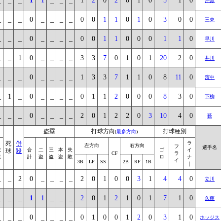
_
_
_
1
1
_
_
_
1
2
0
2
0
1
0
5
1
0
沖原
_
_
_
0
_
_
_
_
0
0
1
1
0
1
0
3
0
0
三東
_
_
_
0
_
_
_
_
0
0
1
1
0
0
0
1
1
0
早川
_
_
1
0
_
_
_
_
3
3
7
0
1
0
1
20
2
0
井川
_
_
_
0
_
_
_
_
1
3
3
7
1
1
0
8
11
0
濱中
_
1
_
0
_
_
_
_
0
1
1
2
0
0
0
8
3
0
下柳
_
_
_
0
_
_
_
_
2
0
1
2
2
0
3
10
4
0
藪
盗塁
打球方向
打球種別
(
最多方向
)
死
併
ラ
左方向
右方向
フ
選手名
敬
合
二
三
本
失
ゴ
イ
球
殺
CF
ラ
遠
計
盗
盗
盗
敗
ロ
ナ
イ
3B
LF
SS
2B
RF
1B
｜
_
_
2
0
_
_
_
_
2
0
1
0
0
3
1
4
4
0
立川
_
_
_
1
1
_
_
_
2
0
1
2
1
0
1
7
1
0
久慈
_
_
_
0
_
_
_
_
0
1
0
0
1
2
0
3
1
0
ホッジス