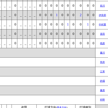
_
_
_
0
_
_
_
_
0
0
0
0
0
0
0
0
0
0
前川
_
_
_
0
_
_
_
_
0
0
0
1
0
0
0
2
0
0
伊良部
_
_
_
0
_
_
_
_
0
0
0
0
0
1
0
0
1
0
中村豊
_
_
_
0
_
_
_
_
0
0
0
0
0
0
0
0
0
0
喜田
_
_
_
0
_
_
_
_
0
0
0
0
0
0
0
0
0
0
桟原
藤川
筒井
江草
的場
藤原
狩野
盗塁
打球方向
打球種別
(
最多方向
)