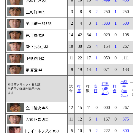
8
10
10
4
.400
2
.400
3
8
8
2
.250
1
.250
2
4
3
1
.333
1
.500
14
42
34
1
.029
0
.108
10
30
26
4
.154
1
.267
11
22
17
1
.059
0
.111
9
19
14
1
.071
0
.133
出塁
打率
※名前クリックすると該
試
打
打
安
打
率
(
当選手の詳細が表示され
3割
合
席
数
打
点
(
3割
)
ます.
以上
)
以上
12
15
11
0
.000
0
.267
11
12
6
1
.167
0
.375
5
10
9
2
.222
0
.300