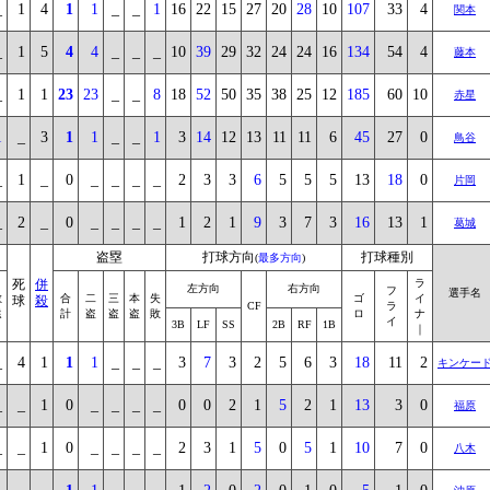
_
1
4
1
1
_
_
1
16
22
15
27
20
28
10
107
33
4
関本
_
1
5
4
4
_
_
_
10
39
29
32
24
24
16
134
54
4
藤本
_
1
1
23
23
_
_
8
18
52
50
35
38
25
12
185
60
10
赤星
1
_
3
1
1
_
_
1
3
14
12
13
11
11
6
45
27
0
鳥谷
_
1
_
0
_
_
_
_
2
3
3
6
5
5
5
13
18
0
片岡
_
2
_
0
_
_
_
_
1
2
1
9
3
7
3
16
13
1
葛城
盗塁
打球方向
打球種別
(
最多方向
)
死
併
ラ
左方向
右方向
フ
選手名
敬
合
二
三
本
失
ゴ
イ
球
殺
CF
ラ
遠
計
盗
盗
盗
敗
ロ
ナ
イ
3B
LF
SS
2B
RF
1B
｜
_
4
1
1
1
_
_
_
3
7
3
2
5
6
3
18
11
2
キンケー
_
_
1
0
_
_
_
_
0
0
2
1
5
2
1
13
3
0
福原
_
_
1
0
_
_
_
_
2
3
1
5
0
5
1
10
7
0
八木