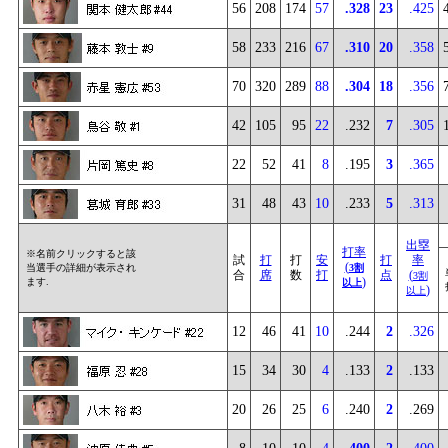
56
208
174
57
.328
23
.425
58
233
216
67
.310
20
.358
70
320
289
88
.304
18
.356
42
105
95
22
.232
7
.305
22
52
41
8
.195
3
.365
31
48
43
10
.233
5
.313
出塁
打率
※名前クリックすると該
試
打
打
安
打
率
(
当選手の詳細が表示され
3割
合
席
数
打
点
(
3割
)
ます.
以上
)
以上
12
46
41
10
.244
2
.326
15
34
30
4
.133
2
.133
20
26
25
6
.240
2
.269