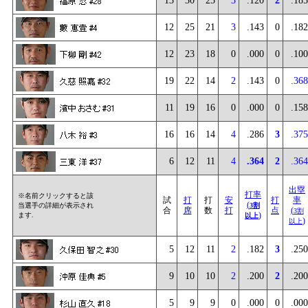
13
30
25
3
.120
2
.185
12
25
21
3
.143
0
.182
12
23
18
0
.000
0
.100
19
22
14
2
.143
0
.368
11
19
16
0
.000
0
.158
16
16
14
4
.286
3
.375
6
12
11
4
.364
2
.364
出塁
打率
※名前クリックすると該
試
打
打
安
打
率
(
当選手の詳細が表示され
3割
合
席
数
打
点
(
3割
)
ます.
以上
)
以上
5
12
11
2
.182
3
.250
9
10
10
2
.200
2
.200
5
9
9
0
.000
0
.000