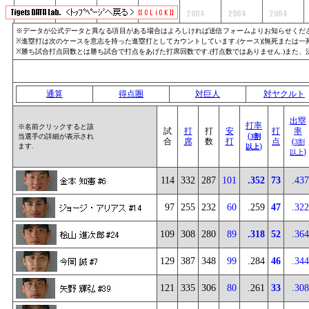
※データが公式データと異なる項目がある場合はよろしければ送信フォームよりお知らせくださ
※進塁打は次のケースを意志を持った進塁打としてカウントしています.(ケース)[無死または一死]
※勝ち試合打点回数とは勝ち試合で打点をあげた打席回数です.(打点数ではありません.)また
通算
得点圏
対巨人
対ヤクルト
出塁
打率
※名前クリックすると該
試
打
打
安
打
率
(
当選手の詳細が表示され
3割
合
席
数
打
点
(
3割
)
ます.
以上
)
以上
114
332
287
101
.352
73
.437
97
255
232
60
.259
47
.322
109
308
280
89
.318
52
.364
129
387
348
99
.284
46
.344
121
335
306
80
.261
33
.308