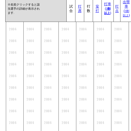
出塁
打率
※名前クリックすると該
試
打
打
安
打
率
(
当選手の詳細が表示され
3割
合
席
数
打
点
(
3割
)
ます.
以上
)
以上