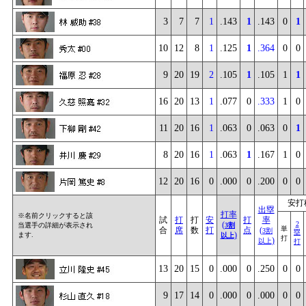
3
7
7
1
.143
1
.143
0
1
10
12
8
1
.125
1
.364
0
0
9
20
19
2
.105
1
.105
1
1
16
20
13
1
.077
0
.333
1
0
11
20
16
1
.063
0
.063
0
1
8
20
16
1
.063
1
.167
1
0
12
20
16
0
.000
0
.200
0
0
安打
出塁
打率
※名前クリックすると該
試
打
打
安
打
率
(
2
当選手の詳細が表示され
3割
単
合
席
数
打
点
(
3割
塁
)
ます.
以上
打
)
以上
打
13
20
15
0
.000
0
.250
0
0
9
17
14
0
.000
0
.000
0
0