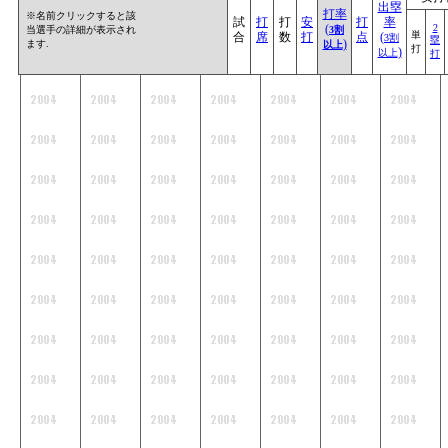
出塁
打率
※名前クリックすると該
試
打
打
安
打
率
(
2
当選手の詳細が表示され
3割
単
合
席
数
打
点
(
3割
塁
)
ます.
以上
打
)
以上
打