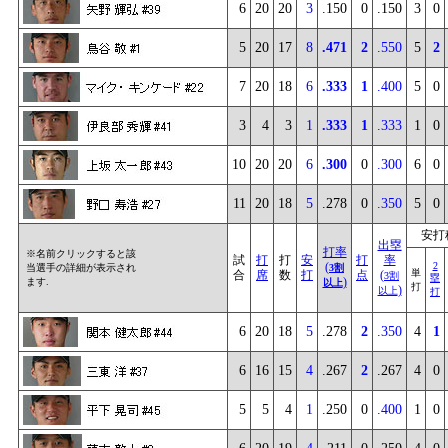
6
20
20
3
.150
0
.150
3
0
5
20
17
8
.471
2
.550
5
2
7
20
18
6
.333
1
.400
5
0
3
4
3
1
.333
1
.333
1
0
10
20
20
6
.300
0
.300
6
0
11
20
18
5
.278
0
.350
5
0
安打
出塁
打率
※名前クリックすると該
試
打
打
安
打
率
(
2
当選手の詳細が表示され
3割
単
合
席
数
打
点
(
3割
塁
)
ます.
以上
打
)
以上
打
6
20
18
5
.278
2
.350
4
1
6
16
15
4
.267
2
.267
4
0
5
5
4
1
.250
0
.400
1
0