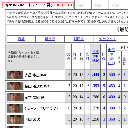
※データが公式データと異なる項目がある場合はよろしければ送信フォームよりお知らせくださ
※進塁打は次のケースを意志を持った進塁打としてカウントしています.(ケース)[無死または一死]
※勝ち試合打点回数とは勝ち試合で打点をあげた打席回数です.(打点数ではありません.)また
《最
通算
得点圏
対巨人
対ヤクルト
安打
出塁
打率
※名前クリックすると該
試
打
打
安
打
率
(
2
当選手の詳細が表示され
3割
単
合
席
数
打
点
(
3割
塁
)
ます.
以上
打
)
以上
打
5
20
18
8
.444
2
.500
6
1
7
20
17
6
.353
5
.450
4
1
5
20
14
4
.286
6
.400
4
0
6
20
18
5
.278
4
.300
3
2
5
20
16
4
.250
1
.368
3
1