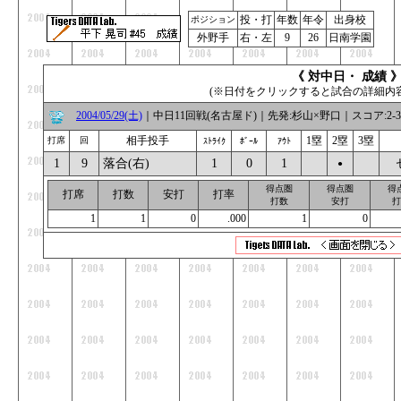
投・打
年数
年令
出身校
ポジション
外野手
右・左
9
26
日南学園
《 対中日・ 成績 
(※日付をクリックすると試合の詳細内
2004/05/29(土)
｜中日11回戦(名古屋ド)｜先発:杉山×野口｜スコア:2-3｜
相手投手
1塁
2塁
3塁
打席
回
ｽﾄﾗｲｸ
ﾎﾞｰﾙ
ｱｳﾄ
1
9
落合(右)
1
0
1
_
●
_
得点圏
得点圏
得
打席
打数
安打
打率
打数
安打
打
1
1
0
.000
1
0