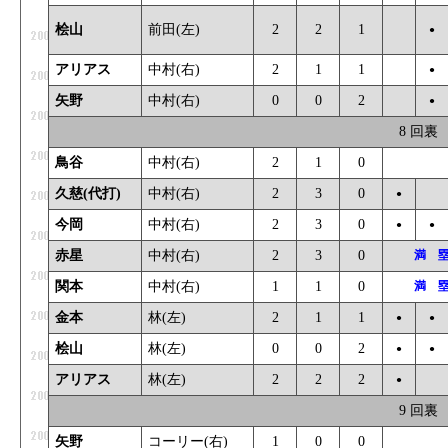
桧山
前田(左)
2
2
1
_
●
アリアス
中村(右)
2
1
1
_
●
矢野
中村(右)
0
0
2
_
●
8 回裏
鳥谷
中村(右)
2
1
0
_
久慈(代打)
中村(右)
2
3
0
●
_
今岡
中村(右)
2
3
0
●
●
赤星
中村(右)
2
3
0
満 
関本
中村(右)
1
1
0
満 
金本
林(左)
2
1
1
●
●
桧山
林(左)
0
0
2
●
●
アリアス
林(左)
2
2
2
●
_
9 回裏
矢野
コーリー(右)
1
0
0
_