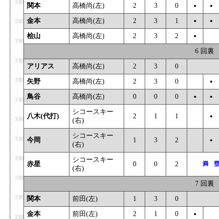
関本
高橋尚(左)
2
3
0
●
●
金本
高橋尚(左)
2
3
1
●
●
桧山
高橋尚(左)
2
3
2
●
_
6 回裏
アリアス
高橋尚(左)
2
3
0
_
矢野
高橋尚(左)
2
3
0
_
●
鳥谷
高橋尚(左)
0
0
0
●
●
シコースキー
八木(代打)
2
1
1
_
●
(右)
シコースキー
今岡
1
3
2
_
●
(右)
シコースキー
赤星
0
0
2
満 
(右)
7 回裏
関本
前田(左)
1
3
0
_
金本
前田(左)
2
1
0
●
_