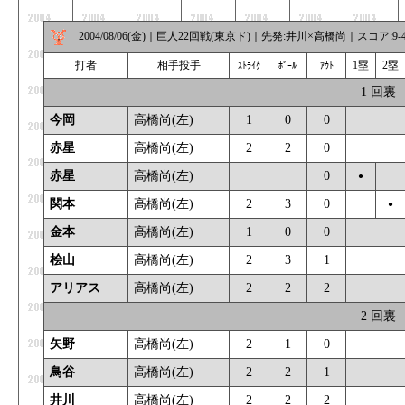
2004/08/06(金)｜巨人22回戦(東京ド)｜先発:井川×高橋尚｜スコア:9-
打者
相手投手
1塁
2塁
ｽﾄﾗｲｸ
ﾎﾞｰﾙ
ｱｳﾄ
1 回裏
今岡
高橋尚(左)
1
0
0
_
赤星
高橋尚(左)
2
2
0
_
赤星
高橋尚(左)
_
_
0
●
_
関本
高橋尚(左)
2
3
0
_
●
金本
高橋尚(左)
1
0
0
_
桧山
高橋尚(左)
2
3
1
_
アリアス
高橋尚(左)
2
2
2
_
2 回裏
矢野
高橋尚(左)
2
1
0
_
鳥谷
高橋尚(左)
2
2
1
_
井川
高橋尚(左)
2
2
2
_