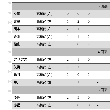
3 回裏
今岡
高橋尚(左)
0
0
0
_
赤星
高橋尚(左)
1
2
0
_
関本
高橋尚(左)
2
1
1
_
金本
高橋尚(左)
1
1
2
_
桧山
高橋尚(左)
1
0
2
_
4 回裏
アリアス
高橋尚(左)
2
1
0
_
矢野
高橋尚(左)
2
2
1
_
鳥谷
高橋尚(左)
2
0
2
_
井川
高橋尚(左)
2
1
2
●
_
5 回裏
今岡
高橋尚(左)
2
3
0
_
赤星
高橋尚(左)
1
0
0
●
_