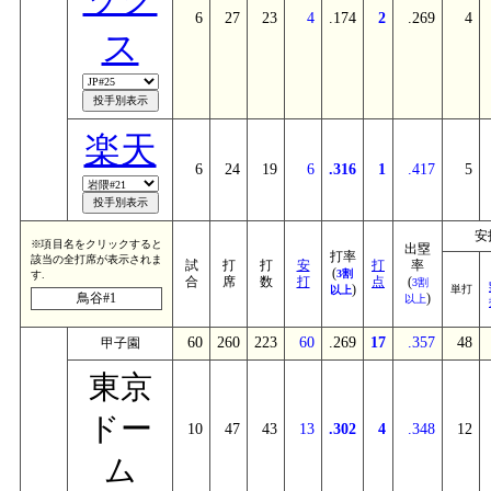
6
27
23
4
.174
2
.269
4
ス
楽天
6
24
19
6
.316
1
.417
5
安
※項目名をクリックすると
出塁
打率
該当の全打席が表示されま
試
打
打
安
打
率
(
3割
す.
合
席
数
打
点
(
3割
)
単打
以上
鳥谷#1
)
以上
60
260
223
60
.269
17
.357
48
甲子園
東京
ドー
10
47
43
13
.302
4
.348
12
ム