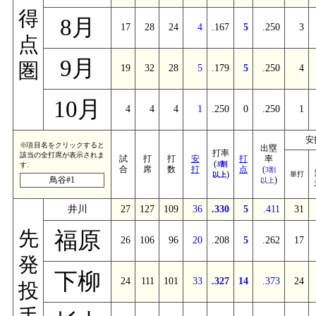
得
8月
17
28
24
4
.167
5
.250
3
点
9月
圏
19
32
28
5
.179
5
.250
4
10月
4
4
4
1
.250
0
.250
1
安
※項目名をクリックすると
出塁
打率
該当の全打席が表示されま
試
打
打
安
打
率
(
3割
す.
合
席
数
打
点
(
3割
)
単打
以上
鳥谷#1
)
以上
井川
27
127
109
36
.330
5
.411
31
福原
先
26
106
96
20
.208
5
.262
17
発
下柳
24
111
101
33
.327
14
.373
24
投