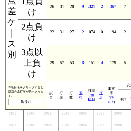
点
1点負
26
31
28
9
.321
2
.367
7
差
け
ケ
2点負
｜
22
31
27
2
.074
0
.194
2
け
ス
3点以
別
上負
29
57
53
8
.151
4
.179
5
け
安
※項目名をクリックすると
出塁
打率
該当の全打席が表示されま
試
打
打
安
打
率
(
3割
す.
合
席
数
打
点
(
3割
)
単打
以上
鳥谷#1
)
以上