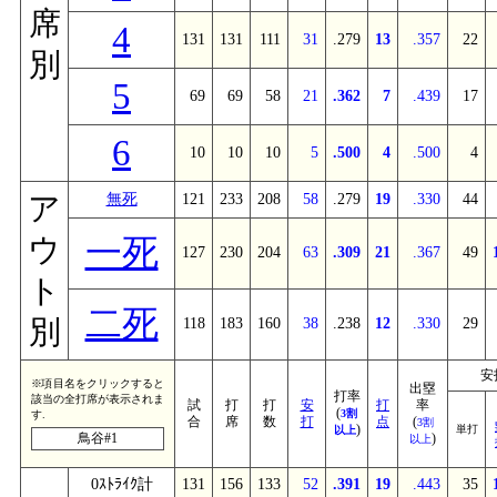
席
4
131
131
111
31
.279
13
.357
22
別
5
69
69
58
21
.362
7
.439
17
6
10
10
10
5
.500
4
.500
4
無死
121
233
208
58
.279
19
.330
44
ア
一死
ウ
127
230
204
63
.309
21
.367
49
ト
二死
別
118
183
160
38
.238
12
.330
29
安
※項目名をクリックすると
出塁
打率
該当の全打席が表示されま
試
打
打
安
打
率
(
3割
す.
合
席
数
打
点
(
3割
)
単打
以上
鳥谷#1
)
以上
0ｽﾄﾗｲｸ計
131
156
133
52
.391
19
.443
35