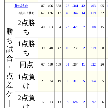
勝ち試合
87
406
358
122
.341
42
.403
95
3点以上勝ち
62
136
117
40
.342
14
.419
32
2点勝
40
63
54
23
.426
7
.508
15
勝
ち
ち
1点勝
試
39
48
42
10
.238
2
.319
8
ち
合
同点
67
118
109
31
.284
11
.322
26
・
点
1点負
21
24
19
6
.316
5
.364
5
差
け
ケ
2点負
｜
12
13
13
9
.692
2
.692
6
け