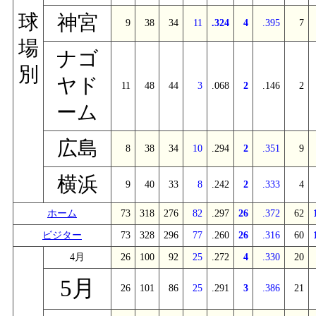
球
神宮
9
38
34
11
.324
4
.395
7
場
ナゴ
別
ヤド
11
48
44
3
.068
2
.146
2
ーム
広島
8
38
34
10
.294
2
.351
9
横浜
9
40
33
8
.242
2
.333
4
ホーム
73
318
276
82
.297
26
.372
62
ビジター
73
328
296
77
.260
26
.316
60
4月
26
100
92
25
.272
4
.330
20
5月
26
101
86
25
.291
3
.386
21