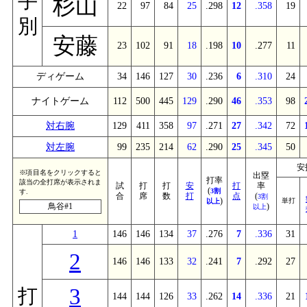
手
杉山
22
97
84
25
.298
12
.358
19
別
安藤
23
102
91
18
.198
10
.277
11
ディゲーム
34
146
127
30
.236
6
.310
24
ナイトゲーム
112
500
445
129
.290
46
.353
98
対右腕
129
411
358
97
.271
27
.342
72
対左腕
99
235
214
62
.290
25
.345
50
安
※項目名をクリックすると
出塁
打率
該当の全打席が表示されま
試
打
打
安
打
率
(
3割
す.
合
席
数
打
点
(
3割
)
単打
以上
鳥谷#1
)
以上
1
146
146
134
37
.276
7
.336
31
2
146
146
133
32
.241
7
.292
27
3
打
144
144
126
33
.262
14
.336
21