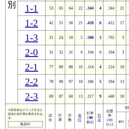
別
1-1
53
65
64
22
.344
4
.344
21
1-2
42
51
50
21
.420
6
.412
17
1-3
21
24
10
5
.500
3
.792
3
2-0
31
32
31
6
.194
0
.194
3
2-1
77
89
88
10
.114
4
.124
10
2-2
78
98
97
18
.186
5
.194
13
2-3
69
87
60
13
.217
9
.448
10
安
※項目名をクリックすると
出塁
打率
該当の全打席が表示されま
試
打
打
安
打
率
(
3割
す.
合
席
数
打
点
(
3割
)
単打
以上
鳥谷#1
)
以上