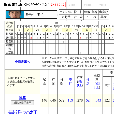
投・打
年数
年令
出身校
ポジション
内野手
右・左
2
24
早大
試合毎
4月
成績
1
2
3
5
6
7
8
9
10
12
13
14
15
16
17
19
20
21
22
23
24
26
27
28
29
30
1
3
4
5
6
早見表
S
C
YB
G
D
G
YB
D
S
C
打席数
3
4
4
5
5
4
5
4
4
4
4
3
4
4
3
4
3
5
3
3
5
2
4
5
3
3
4
3
4
4
4
安打数
1
1
2
2
3
1
1
1
2
2
1
1
3
2
2
1
1
1
打点数
1
1
1
1
本塁打
数
盗塁数
1
1
※データが公式データと異なる項目がある場合はよろしければ
全員表示へ
※進塁打は次のケースを意志を持った進塁打としてカウントしていま
※勝ち試合打点回数とは勝ち試合で打点をあげた打席回数です.
安
出塁
打率
※項目名をクリックする
試
打
打
安
打
率
(
と該当の全打席が表示さ
3割
合
席
数
打
点
(
3割
)
れます.
単打
以上
)
以上
通算
146
646
572
159
.278
52
.343
122
最近20打