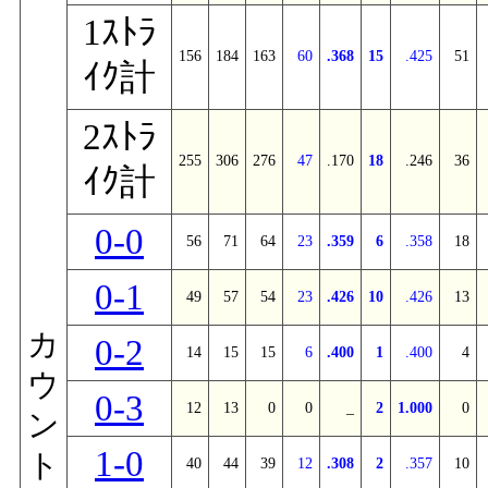
1ｽﾄﾗ
156
184
163
60
.368
15
.425
51
ｲｸ計
2ｽﾄﾗ
255
306
276
47
.170
18
.246
36
ｲｸ計
0-0
56
71
64
23
.359
6
.358
18
0-1
49
57
54
23
.426
10
.426
13
カ
0-2
14
15
15
6
.400
1
.400
4
ウ
0-3
12
13
0
0
_
2
1.000
0
ン
1-0
ト
40
44
39
12
.308
2
.357
10