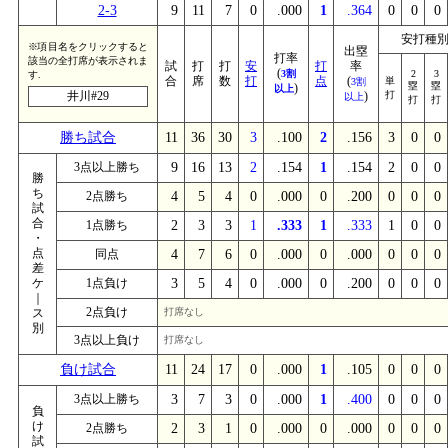
2-3
9
11
7
0
.000
1
.364
0
0
0
安打種
※項目名をクリックすると
出塁
打率
該当の全打席が表示されま
試
打
打
安
打
率
(
3割
2
3
す.
合
席
数
打
点
(
単
3割
塁
塁
)
以上
井川#29
)
打
以上
打
打
勝ち試合
11
36
30
3
.100
2
.156
3
0
0
3点以上勝ち
9
16
13
2
.154
1
.154
2
0
0
勝
ち
2点勝ち
4
5
4
0
.000
0
.200
0
0
0
試
合
1点勝ち
2
3
3
1
.333
1
.333
1
0
0
・
点
同点
4
7
6
0
.000
0
.000
0
0
0
差
ケ
1点負け
3
5
4
0
.000
0
.200
0
0
0
｜
2点負け
ス
打席なし
別
3点以上負け
打席なし
負け試合
11
24
17
0
.000
1
.105
0
0
0
3点以上勝ち
3
7
3
0
.000
1
.400
0
0
0
負
け
2点勝ち
2
3
1
0
.000
0
.000
0
0
0
試