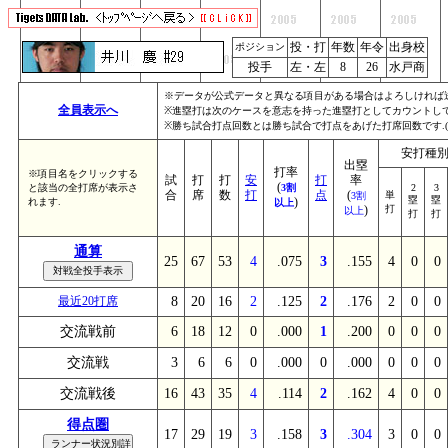
投・打
年数
年令
出身校
ポジション
投手
左・左
8
26
水戸商
※データが公式データと異なる項目がある場合はよろしければ
全員表示へ
※進塁打は次のケースを意志を持った進塁打としてカウントしていま
※勝ち試合打点回数とは勝ち試合で打点をあげた打席回数です.
安打種
出塁
打率
※項目名をクリックする
試
打
打
安
打
率
(
と該当の全打席が表示さ
3割
2
3
合
席
数
打
点
(
単
3割
塁
塁
)
れます.
以上
)
打
以上
打
打
通算
25
67
53
4
.075
3
.155
4
0
0
最近20打席
8
20
16
2
.125
2
.176
2
0
0
交流戦前
6
18
12
0
.000
1
.200
0
0
0
交流戦
3
6
6
0
.000
0
.000
0
0
0
交流戦後
16
43
35
4
.114
2
.162
4
0
0
得点圏
17
29
19
3
.158
3
.304
3
0
0