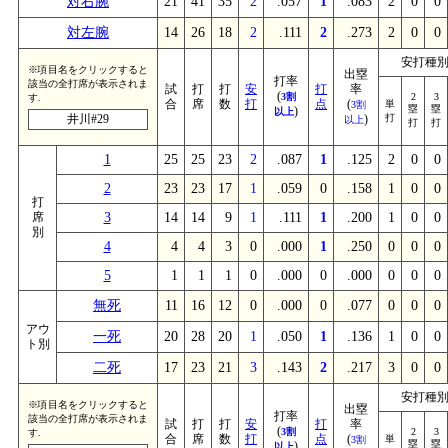
対右腕
21
41
35
2
.057
1
.083
2
0
0
対左腕
14
26
18
2
.111
2
.273
2
0
0
安打種
※項目名をクリックすると
出塁
打率
該当の全打席が表示されま
試
打
打
安
打
率
(
3割
2
3
す.
合
席
数
打
点
(
単
3割
塁
塁
)
以上
井川#29
)
打
以上
打
打
1
25
25
23
2
.087
1
.125
2
0
0
2
23
23
17
1
.059
0
.158
1
0
0
打
席
3
14
14
9
1
.111
1
.200
1
0
0
別
4
4
4
3
0
.000
1
.250
0
0
0
5
1
1
1
0
.000
0
.000
0
0
0
無死
11
16
12
0
.000
0
.077
0
0
0
アウ
一死
20
28
20
1
.050
1
.136
1
0
0
ト別
二死
17
23
21
3
.143
2
.217
3
0
0
安打種
※項目名をクリックすると
出塁
打率
該当の全打席が表示されま
試
打
打
安
打
率
(
3割
2
3
す.
合
席
数
打
点
(
単
3割
塁
塁
)
以上