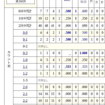
井川#29
)
打
以上
打
打
0ｽﾄﾗｲｸ計
7
7
4
2
.500
1
.600
2
0
0
1ｽﾄﾗｲｸ計
10
12
8
2
.250
1
.250
2
0
0
2ｽﾄﾗｲｸ計
40
48
41
0
.000
1
.089
0
0
0
0-0
4
4
2
1
.500
1
.500
1
0
0
0-1
2
2
2
1
.500
0
.500
1
0
0
0-2
打席なし
カ
0-3
1
1
0
0
_
0
1.000
0
0
0
ウ
ン
1-0
4
5
4
1
.250
0
.250
1
0
0
ト
別
1-1
5
6
3
1
.333
1
.333
1
0
0
1-2
1
1
1
0
.000
0
.000
0
0
0
1-3
打席なし
2-0
7
10
8
0
.000
0
.000
0
0
0
2-1
14
16
15
0
.000
0
.000
0
0
0
2-2
10
11
11
0
.000
0
.000
0
0
0