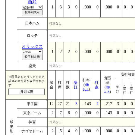
西武
1
3
3
0
.000
0
.000
0
0
0
日本ハム
打席なし
ロッテ
打席なし
オリックス
1
2
2
0
.000
0
.000
0
0
0
楽天
打席なし
安打種
※項目名をクリックすると
出塁
打率
該当の全打席が表示されま
試
打
打
安
打
率
(
3割
2
3
す.
合
席
数
打
点
(
単
3割
塁
塁
)
以上
井川#29
)
打
以上
打
打
12
27
21
3
.143
2
.217
3
0
0
甲子園
2
7
6
0
.000
0
.143
0
0
0
東京ドーム
球
神宮
打席なし
場
2
5
4
0
.000
0
.000
0
0
0
別
ナゴヤドーム