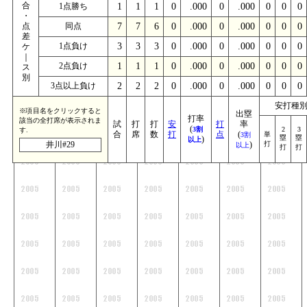
合
1点勝ち
1
1
1
0
.000
0
.000
0
0
0
・
点
同点
7
7
6
0
.000
0
.000
0
0
0
差
1点負け
3
3
3
0
.000
0
.000
0
0
0
ケ
｜
2点負け
1
1
1
0
.000
0
.000
0
0
0
ス
別
3点以上負け
2
2
2
0
.000
0
.000
0
0
0
安打種
※項目名をクリックすると
出塁
打率
該当の全打席が表示されま
試
打
打
安
打
率
(
3割
2
3
す.
合
席
数
打
点
(
単
3割
塁
塁
)
以上
井川#29
)
打
以上
打
打