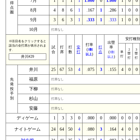
7月
1
1
1
1
1.000
0
1.000
1
0
0
得
点
8月
4
8
6
1
.167
1
.286
1
0
0
圏
9月
3
6
3
1
.333
1
.333
1
0
0
10月
打席なし
安打種
※項目名をクリックすると
出塁
打率
該当の全打席が表示されま
試
打
打
安
打
率
(
3割
2
3
す.
合
席
数
打
点
(
単
3割
塁
塁
)
以上
井川#29
)
打
以上
打
打
井川
25
67
53
4
.075
3
.155
4
0
0
福原
先
打席なし
発
投
下柳
打席なし
手
別
杉山
打席なし
安藤
打席なし
ディゲーム
1
3
3
0
.000
0
.000
0
0
0
ナイトゲーム
24
64
50
4
.080
3
.164
4
0
0