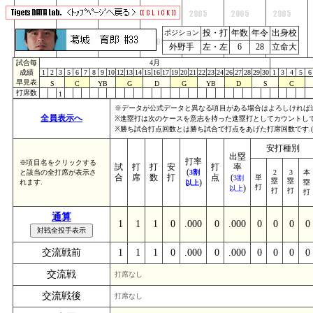
投・打
年数
年令
出身校
ポジション
外野手
左・左
6
28
立命大
試合毎
4月
成績
1
2
3
5
6
7
8
9
10
12
13
14
15
16
17
19
20
21
22
23
24
26
27
28
29
30
1
3
4
5
6
早見表
S
C
YB
G
D
G
YB
D
S
C
打席数
1
※データが公式データと異なる項目がある場合はよろしければ
全員表示へ
※進塁打は次のケースを意志を持った進塁打としてカウントしていま
※勝ち試合打点回数とは勝ち試合で打点をあげた打席回数です.
安打種別
出塁
打率
※項目名をクリックする
試
打
打
安
打
率
(
と該当の全打席が表示さ
3割
2
3
本
合
席
数
打
点
(
単
3割
塁
塁
)
れます.
塁
以上
)
打
以上
打
打
打
通算
1
1
1
0
.000
0
.000
0
0
0
0
交流戦前
1
1
1
0
.000
0
.000
0
0
0
0
交流戦
打席なし
交流戦後
打席なし