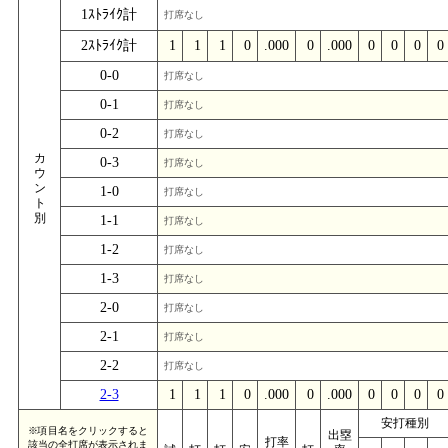
1ｽﾄﾗｲｸ計
打席なし
2ｽﾄﾗｲｸ計
1
1
1
0
.000
0
.000
0
0
0
0
0-0
打席なし
0-1
打席なし
0-2
打席なし
カ
0-3
打席なし
ウ
ン
1-0
打席なし
ト
別
1-1
打席なし
1-2
打席なし
1-3
打席なし
2-0
打席なし
2-1
打席なし
2-2
打席なし
2-3
1
1
1
0
.000
0
.000
0
0
0
0
安打種別
※項目名をクリックすると
出塁
打率
該当の全打席が表示されま