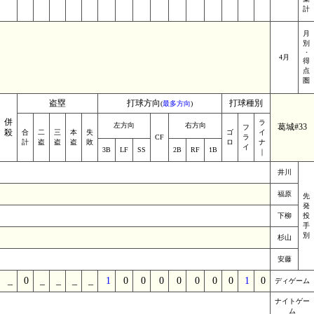
計
月
別
･
4月
得
点
圏
盗塁
打球方向
打球種別
(
最多方向
)
併
ラ
左方向
右方向
葛城#33
フ
殺
合
二
三
本
失
ゴ
イ
CF
ラ
計
盗
盗
盗
敗
ロ
ナ
イ
3B
LF
SS
2B
RF
1B
｜
井川
福原
先
発
下柳
投
手
別
杉山
安藤
_
0
_
_
_
_
1
0
0
0
0
0
0
0
1
0
ディゲーム
ナイトゲー
ム