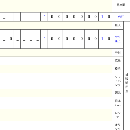
得点圏
_
_
_
_
_
_
1
0
0
0
0
0
0
0
1
0
代打
巨人
ヤク
_
0
_
_
_
_
1
0
0
0
0
0
0
0
1
0
ルト
中日
広島
横浜
対
ソフ
戦
トバ
球
ンク
団
別
西武
日本
ハム
ロッ
テ
オリ
ック