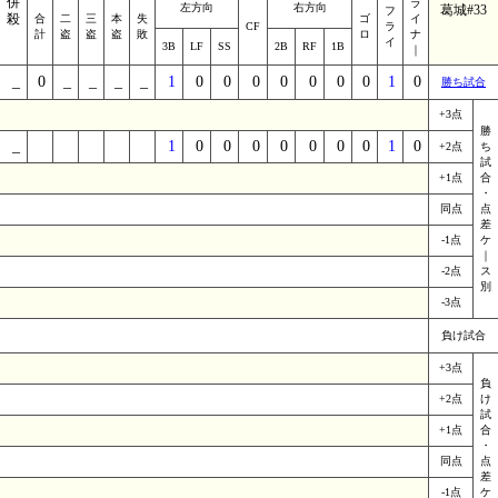
併
ラ
左方向
右方向
葛城#33
フ
殺
合
二
三
本
失
ゴ
イ
CF
ラ
計
盗
盗
盗
敗
ロ
ナ
イ
3B
LF
SS
2B
RF
1B
｜
_
0
_
_
_
_
1
0
0
0
0
0
0
0
1
0
勝ち試合
+3点
勝
_
_
_
_
_
_
1
0
0
0
0
0
0
0
1
0
+2点
ち
試
+1点
合
・
同点
点
差
-1点
ケ
｜
-2点
ス
別
-3点
負け試合
+3点
負
+2点
け
試
+1点
合
・
同点
点
差
-1点
ケ