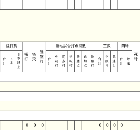
猛打賞
勝ち試合打点回数
三振
四球
進
犠
犠
死
5
塁
先
同
逆
勝
追
決
空
見
本
打
飛
球
合
4
合
合
合
敬
打
制
点
転
越
加
勝
振
逃
本
以
計
計
計
計
遠
打
打
打
点
点
打
り
し
上
_
_
_
0
0
0
_
_
_
_
_
_
_
0
0
0
0
_
_