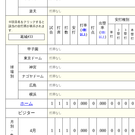
楽天
打席なし
安打種別
※項目名をクリックすると
出塁
打率
該当の全打席が表示されま
試
打
打
安
打
率
(
3割
2
3
本
す.
合
席
数
打
点
(
単
3割
塁
塁
)
塁
以上
葛城#33
)
打
以上
打
打
打
甲子園
打席なし
東京ドーム
打席なし
球
神宮
打席なし
場
別
ナゴヤドーム
打席なし
広島
打席なし
横浜
打席なし
ホーム
1
1
1
0
.000
0
.000
0
0
0
0
ビジター
打席なし
月
別
4月
1
1
1
0
.000
0
.000
0
0
0
0
･