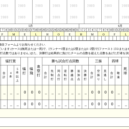
5月
6月
7
8
10
11
12
13
14
15
17
18
19
20
21
22
24
25
26
28
29
30
31
1
2
3
4
5
7
8
9
10
11
12
14
15
F
M
E
L
H
O
E
H
M
O
F
L
送信フォームよりお知らせください.
す.(ケース)[無死または一死]で、[ランナー1塁または2塁または1･2塁]で[ファーストゴロまたは
(打点数ではありません.)また、決勝打は結果的に負けたチームの点数を超えた点数をあげた打者を決
猛打賞
勝ち試合打点回数
三振
四球
進
犠
犠
死
5
塁
先
同
逆
勝
追
決
空
見
本
打
飛
球
合
4
合
合
合
敬
打
制
点
転
越
加
勝
振
逃
本
以
計
計
計
計
遠
打
打
打
点
点
打
り
し
上
_
_
_
0
0
0
_
_
_
_
_
_
_
0
0
0
0
_
_
_
_
_
0
0
0
_
_
_
_
_
_
_
0
0
0
0
_
_