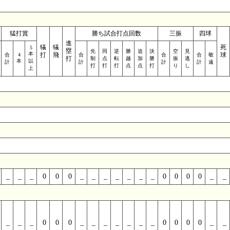
猛打賞
勝ち試合打点回数
三振
四球
進
犠
犠
死
5
塁
先
同
逆
勝
追
決
空
見
本
打
飛
球
合
4
合
合
合
敬
打
制
点
転
越
加
勝
振
逃
本
以
計
計
計
計
遠
打
打
打
点
点
打
り
し
上
_
_
_
0
0
0
_
_
_
_
_
_
_
0
0
0
0
_
_
_
_
_
0
0
0
_
_
_
_
_
_
_
0
0
0
0
_
_