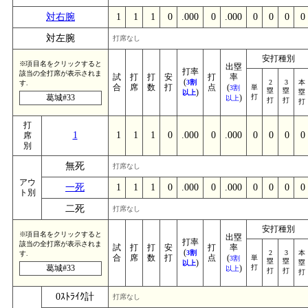
対右腕
1
1
1
0
.000
0
.000
0
0
0
0
対左腕
打席なし
安打種別
※項目名をクリックすると
出塁
打率
該当の全打席が表示されま
試
打
打
安
打
率
(
3割
2
3
本
す.
合
席
数
打
点
(
単
3割
塁
塁
)
塁
以上
葛城#33
)
打
以上
打
打
打
打
1
1
1
1
0
.000
0
.000
0
0
0
0
席
別
無死
打席なし
アウ
一死
1
1
1
0
.000
0
.000
0
0
0
0
ト別
二死
打席なし
安打種別
※項目名をクリックすると
出塁
打率
該当の全打席が表示されま
試
打
打
安
打
率
(
3割
2
3
本
す.
合
席
数
打
点
(
単
3割
塁
塁
)
塁
以上
葛城#33
)
打
以上
打
打
打
0ｽﾄﾗｲｸ計
打席なし