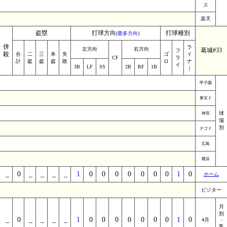
ス
楽天
盗塁
打球方向
打球種別
(
最多方向
)
併
ラ
左方向
右方向
葛城#33
フ
殺
合
二
三
本
失
ゴ
イ
CF
ラ
計
盗
盗
盗
敗
ロ
ナ
イ
3B
LF
SS
2B
RF
1B
｜
甲子園
東京ド
球
神宮
場
別
ナゴド
広島
横浜
_
0
_
_
_
_
1
0
0
0
0
0
0
0
1
0
ホーム
ビジター
月
別
_
0
_
_
_
_
1
0
0
0
0
0
0
0
1
0
4月
･
集