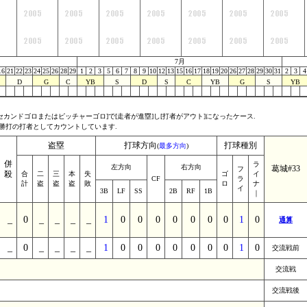
7月
16
21
22
23
24
25
26
28
29
1
2
3
5
6
7
8
9
10
12
13
15
16
17
18
19
20
26
27
28
29
30
31
2
3
4
D
G
C
YB
S
D
S
C
YB
G
S
YB
セカンドゴロまたはピッチャーゴロ]で[走者が進塁]し[打者がアウト]になったケース.
勝打の打者としてカウントしています.
盗塁
打球方向
打球種別
(
最多方向
)
併
ラ
左方向
右方向
葛城#33
フ
殺
合
二
三
本
失
ゴ
イ
CF
ラ
計
盗
盗
盗
敗
ロ
ナ
イ
3B
LF
SS
2B
RF
1B
｜
_
0
_
_
_
_
1
0
0
0
0
0
0
0
1
0
通算
_
0
_
_
_
_
1
0
0
0
0
0
0
0
1
0
交流戦前
交流戦
交流戦後