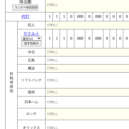
得点圏
打席なし
代打
1
1
1
0
.000
0
.000
0
0
0
0
巨人
打席なし
ヤクルト
1
1
1
0
.000
0
.000
0
0
0
0
中日
打席なし
広島
打席なし
横浜
打席なし
対
戦
ソフトバンク
打席なし
球
団
別
西武
打席なし
日本ハム
打席なし
ロッテ
打席なし
オリックス
打席なし