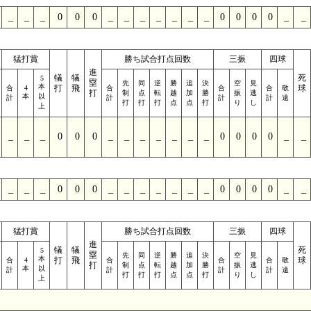
_
_
_
0
0
0
_
_
_
_
_
_
_
0
0
0
0
_
_
猛打賞
勝ち試合打点回数
三振
四球
進
犠
犠
死
5
塁
先
同
逆
勝
追
決
空
見
本
打
飛
球
合
4
合
合
合
敬
打
制
点
転
越
加
勝
振
逃
本
以
計
計
計
計
遠
打
打
打
点
点
打
り
し
上
_
_
_
0
0
0
_
_
_
_
_
_
_
0
0
0
0
_
_
_
_
_
0
0
0
_
_
_
_
_
_
_
0
0
0
0
_
_
猛打賞
勝ち試合打点回数
三振
四球
進
犠
犠
死
5
塁
先
同
逆
勝
追
決
空
見
本
打
飛
球
合
4
合
合
合
敬
打
制
点
転
越
加
勝
振
逃
本
以
計
計
計
計
遠
打
打
打
点
点
打
り
し
上