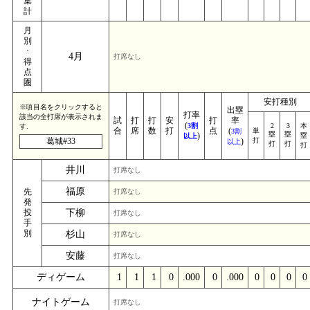
集
計
月
別
･
4月
打席なし
得
点
圏
安打種別
※項目名をクリックすると
出塁
打率
該当の全打席が表示されま
試
打
打
安
打
率
(
3割
2
3
本
す.
合
席
数
打
点
(
単
3割
塁
塁
)
塁
以上
葛城#33
)
打
以上
打
打
打
井川
打席なし
福原
先
打席なし
発
投
下柳
打席なし
手
別
杉山
打席なし
安藤
打席なし
ディゲーム
1
1
1
0
.000
0
.000
0
0
0
0
ナイトゲーム
打席なし