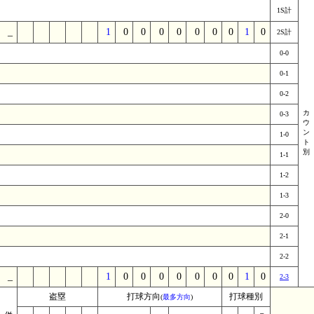
1S計
_
_
_
_
_
_
1
0
0
0
0
0
0
0
1
0
2S計
0-0
0-1
0-2
カ
0-3
ウ
ン
1-0
ト
別
1-1
1-2
1-3
2-0
2-1
2-2
_
_
_
_
_
_
1
0
0
0
0
0
0
0
1
0
2-3
盗塁
打球方向
打球種別
(
最多方向
)