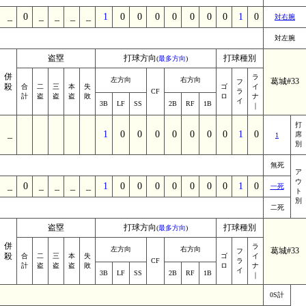
_
0
_
_
_
_
1
0
0
0
0
0
0
0
1
0
対右腕
対左腕
盗塁
打球方向
打球種別
(
最多方向
)
併
ラ
左方向
右方向
葛城#33
フ
殺
合
二
三
本
失
ゴ
イ
CF
ラ
計
盗
盗
盗
敗
ロ
ナ
イ
3B
LF
SS
2B
RF
1B
｜
打
_
_
_
_
_
_
1
0
0
0
0
0
0
0
1
0
席
1
別
無死
ア
ウ
_
0
_
_
_
_
1
0
0
0
0
0
0
0
1
0
一死
ト
別
二死
盗塁
打球方向
打球種別
(
最多方向
)
併
ラ
左方向
右方向
葛城#33
フ
殺
合
二
三
本
失
ゴ
イ
CF
ラ
計
盗
盗
盗
敗
ロ
ナ
イ
3B
LF
SS
2B
RF
1B
｜
0S計