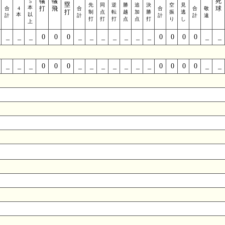
犠
犠
死
5
塁
先
同
逆
勝
追
決
空
見
本
打
飛
球
合
4
合
合
合
敬
打
制
点
転
越
加
勝
振
逃
本
以
計
計
計
計
遠
打
打
打
点
点
打
り
し
上
_
_
_
0
0
0
_
_
_
_
_
_
_
0
0
0
0
_
_
_
_
_
0
0
0
_
_
_
_
_
_
_
0
0
0
0
_
_