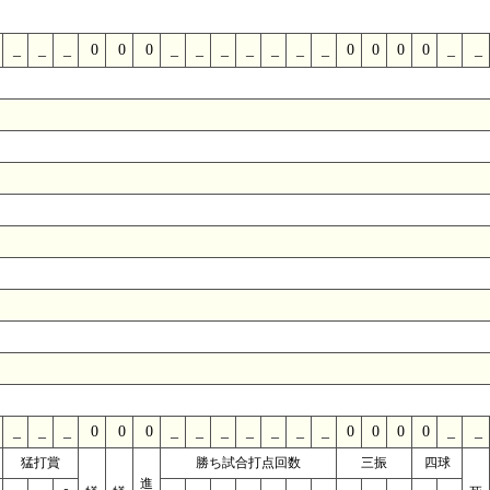
_
_
_
0
0
0
_
_
_
_
_
_
_
0
0
0
0
_
_
_
_
_
0
0
0
_
_
_
_
_
_
_
0
0
0
0
_
_
猛打賞
勝ち試合打点回数
三振
四球
進