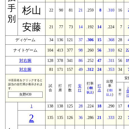
手
杉山
22
90
81
21
.259
8
.310
16
別
安藤
21
77
73
14
.192
14
.224
7
ディゲーム
34
136
121
37
.306
15
.368
28
ナイトゲーム
104
413
377
98
.260
56
.310
62
2
対右腕
128
378
341
86
.252
47
.311
56
1
対左腕
81
171
157
49
.312
24
.353
34
安
※項目名をクリックすると
出塁
打率
該当の全打席が表示されま
試
打
打
安
打
率
(
3割
2
す.
合
席
数
打
点
(
単
3割
)
以上
矢野#39
)
打
以上
1
138
138
125
28
.224
18
.290
17
2
135
135
126
36
.286
21
.333
22