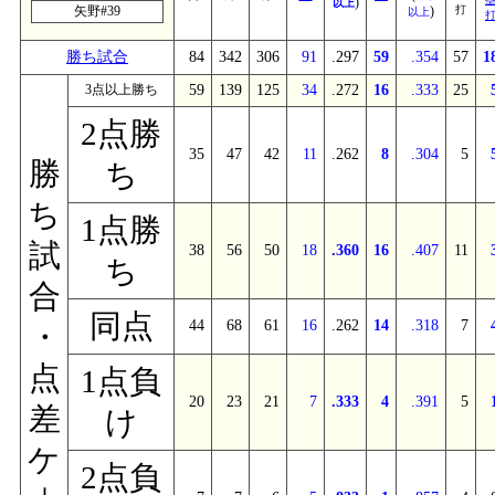
)
以上
矢野#39
)
打
以上
勝ち試合
84
342
306
91
.297
59
.354
57
1
3点以上勝ち
59
139
125
34
.272
16
.333
25
2点勝
35
47
42
11
.262
8
.304
5
勝
ち
ち
1点勝
試
38
56
50
18
.360
16
.407
11
ち
合
同点
44
68
61
16
.262
14
.318
7
・
点
1点負
20
23
21
7
.333
4
.391
5
差
け
ケ
2点負