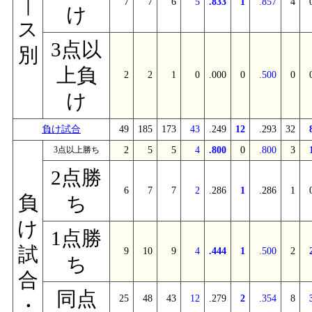
｜
7
7
6
5
.833
1
.857
4
け
ス
3点以
別
上負
2
2
1
0
.000
0
.500
0
け
負け試合
49
185
173
43
.249
12
.293
32
3点以上勝ち
2
5
5
4
.800
0
.800
3
2点勝
6
7
7
2
.286
1
.286
1
負
ち
け
1点勝
試
9
10
9
4
.444
1
.500
2
ち
合
同点
25
48
43
12
.279
2
.354
8
・