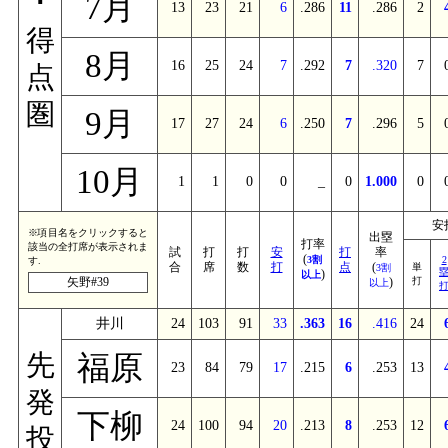
･
7月
13
23
21
6
.286
11
.286
2
得
8月
16
25
24
7
.292
7
.320
7
点
圏
9月
17
27
24
6
.250
7
.296
5
10月
1
1
0
0
_
0
1.000
0
安
※項目名をクリックすると
出塁
打率
該当の全打席が表示されま
試
打
打
安
打
率
(
3割
2
す.
合
席
数
打
点
(
単
3割
)
以上
矢野#39
)
打
以上
井川
24
103
91
33
.363
16
.416
24
福原
先
23
84
79
17
.215
6
.253
13
発
下柳
24
100
94
20
.213
8
.253
12
投