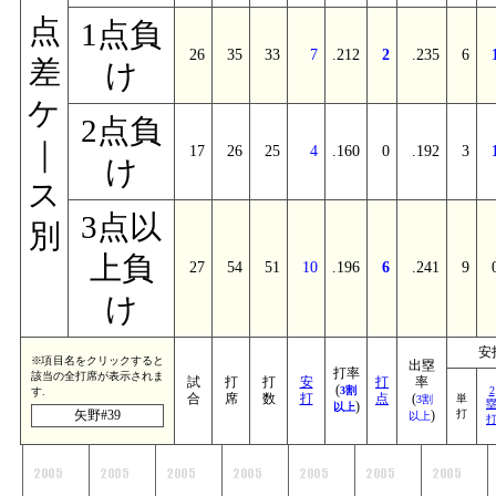
点
1点負
26
35
33
7
.212
2
.235
6
差
け
ケ
2点負
｜
17
26
25
4
.160
0
.192
3
け
ス
3点以
別
上負
27
54
51
10
.196
6
.241
9
け
安
※項目名をクリックすると
出塁
打率
該当の全打席が表示されま
試
打
打
安
打
率
(
3割
2
す.
合
席
数
打
点
(
単
3割
)
以上
矢野#39
)
打
以上