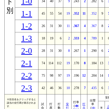
1-0
ト
34
40
37
9
.243
2
.282
6
別
1-1
45
55
54
19
.352
11
.352
9
1-2
26
31
30
11
.367
4
.367
8
1-3
18
19
6
2
.333
4
.789
1
2-0
28
31
30
8
.267
1
.290
6
2-1
74
114
112
19
.170
8
.184
13
2-2
75
98
97
19
.196
12
.204
14
2-3
42
46
36
10
.278
7
.435
6
安
※項目名をクリックすると
出塁
打率
該当の全打席が表示されま
試
打
打
安
打
率
(
3割
2
す.
合
席
数
打
点
(
単
3割