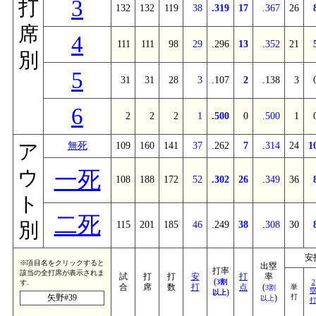
3
打
132
132
119
38
.319
17
.367
26
席
4
111
111
98
29
.296
13
.352
21
別
5
31
31
28
3
.107
2
.138
3
6
2
2
2
1
.500
0
.500
1
無死
109
160
141
37
.262
7
.314
24
1
ア
一死
ウ
108
188
172
52
.302
26
.349
36
ト
二死
別
115
201
185
46
.249
38
.308
30
安
※項目名をクリックすると
出塁
打率
該当の全打席が表示されま
試
打
打
安
打
率
(
3割
2
す.
合
席
数
打
点
(
単
3割
)
以上
矢野#39
)
打
以上