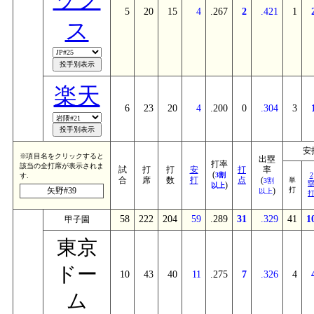
5
20
15
4
.267
2
.421
1
ス
楽天
6
23
20
4
.200
0
.304
3
安
※項目名をクリックすると
出塁
打率
該当の全打席が表示されま
試
打
打
安
打
率
(
3割
2
す.
合
席
数
打
点
(
単
3割
)
以上
矢野#39
)
打
以上
58
222
204
59
.289
31
.329
41
1
甲子園
東京
ドー
10
43
40
11
.275
7
.326
4
ム