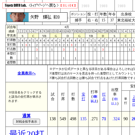
投・打
年数
年令
出身校
ポジション
捕手
右・右
15
37
東北福祉
試合毎
4月
成績
1
2
3
5
6
7
8
9
10
12
13
14
15
16
17
19
20
21
22
23
24
26
27
28
29
30
1
3
4
5
6
早見表
S
C
YB
G
D
G
YB
D
S
C
打席数
3
4
4
4
5
4
4
4
4
4
4
2
4
4
4
4
4
5
4
3
5
4
4
5
4
4
4
4
5
4
1
安打数
1
3
1
2
1
1
1
2
1
2
1
3
2
2
1
2
1
2
2
1
1
1
1
打点数
1
3
1
3
3
1
3
1
2
本塁打
数
1
1
1
1
盗塁数
※データが公式データと異なる項目がある場合はよろしければ
全員表示へ
※進塁打は次のケースを意志を持った進塁打としてカウントしていま
※勝ち試合打点回数とは勝ち試合で打点をあげた打席回数です.
安
出塁
打率
※項目名をクリックする
試
打
打
安
打
率
(
と該当の全打席が表示さ
3割
2
合
席
数
打
点
(
単
3割
)
れます.
以上
)
打
以上
通算
138
549
498
135
.271
71
.324
90
2
最近20打