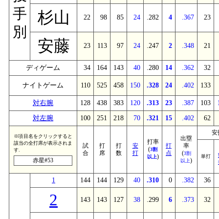
手
杉山
22
98
85
24
.282
4
.367
23
別
安藤
23
113
97
24
.247
2
.348
21
ディゲーム
34
164
143
40
.280
14
.362
32
ナイトゲーム
110
525
458
150
.328
24
.402
133
対右腕
128
438
383
120
.313
23
.387
103
対左腕
100
251
218
70
.321
15
.402
62
安
※項目名をクリックすると
出塁
打率
該当の全打席が表示されま
試
打
打
安
打
率
(
3割
す.
合
席
数
打
点
(
3割
)
単打
以上
赤星#53
)
以上
1
144
144
129
40
.310
0
.382
36
2
143
143
127
38
.299
6
.373
32