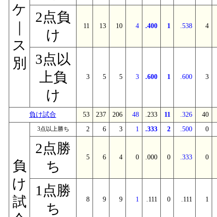
ケ
2点負
｜
11
13
10
4
.400
1
.538
4
け
ス
3点以
別
上負
3
5
5
3
.600
1
.600
3
け
負け試合
53
237
206
48
.233
11
.326
40
3点以上勝ち
2
6
3
1
.333
2
.500
0
2点勝
5
6
4
0
.000
0
.333
0
負
ち
け
1点勝
試
8
9
9
1
.111
0
.111
1
ち