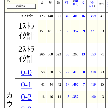
(
3割
す.
合
席
数
打
点
(
3割
)
単打
以上
赤星#53
)
以上
0ｽﾄﾗｲｸ計
125
140
121
49
.405
16
.459
41
1ｽﾄﾗ
151
181
157
56
.357
9
.421
53
ｲｸ計
2ｽﾄﾗ
266
368
323
85
.263
13
.353
71
ｲｸ計
0-0
58
70
65
27
.415
8
.418
23
0-1
41
44
42
17
.405
7
.419
15
カ
0-2
16
16
14
5
.357
1
.400
3
ウ