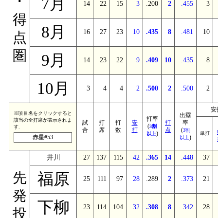
･
7月
14
22
15
3
.200
2
.455
3
得
8月
16
27
23
10
.435
8
.481
10
点
圏
9月
14
23
22
9
.409
10
.435
8
10月
3
4
4
2
.500
2
.500
2
安
※項目名をクリックすると
出塁
打率
該当の全打席が表示されま
試
打
打
安
打
率
(
3割
す.
合
席
数
打
点
(
3割
)
単打
以上
赤星#53
)
以上
井川
27
137
115
42
.365
14
.448
37
福原
先
25
111
97
28
.289
2
.373
21
発
下柳
23
114
104
32
.308
8
.342
28
投