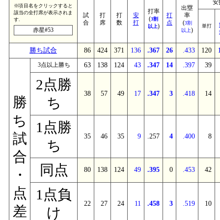
安
※項目名をクリックすると
出塁
打率
該当の全打席が表示されま
試
打
打
安
打
率
(
3割
す.
合
席
数
打
点
(
3割
)
単打
以上
赤星#53
)
以上
勝ち試合
86
424
371
136
.367
26
.433
120
3点以上勝ち
63
138
124
43
.347
14
.397
39
2点勝
38
57
49
17
.347
3
.418
14
勝
ち
ち
1点勝
試
35
46
35
9
.257
4
.400
8
ち
合
同点
80
138
124
49
.395
0
.453
42
・
点
1点負
22
27
24
11
.458
3
.519
10
差
け