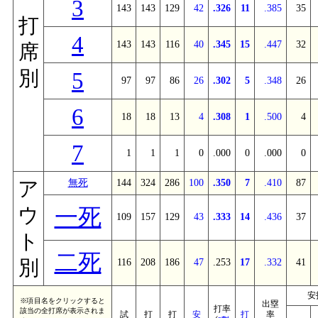
3
143
143
129
42
.326
11
.385
35
打
4
143
143
116
40
.345
15
.447
32
席
別
5
97
97
86
26
.302
5
.348
26
6
18
18
13
4
.308
1
.500
4
7
1
1
1
0
.000
0
.000
0
無死
144
324
286
100
.350
7
.410
87
ア
一死
ウ
109
157
129
43
.333
14
.436
37
ト
二死
別
116
208
186
47
.253
17
.332
41
安
※項目名をクリックすると
出塁
打率
該当の全打席が表示されま
試
打
打
安
打
率