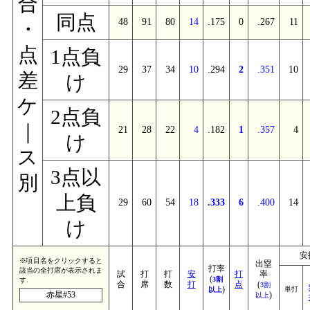
合
同点
48
91
80
14
.175
0
.267
11
・
点
1点負
29
37
34
10
.294
2
.351
10
差
け
ケ
2点負
｜
21
28
22
4
.182
1
.357
4
け
ス
3点以
別
上負
29
60
54
18
.333
6
.400
14
け
安
※項目名をクリックすると
出塁
打率
該当の全打席が表示されま
試
打
打
安
打
率
(
3割
す.
合
席
数
打
点
(
3割
)
単打
以上
赤星#53
)
以上