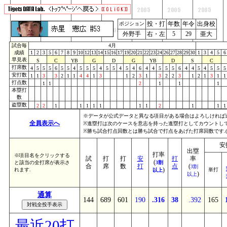
投・打
年数
年令
出身校
ポジション
外野手
右・左
5
29
亜大
試合毎
4月
成績
1
2
3
5
6
7
8
9
10
12
13
14
15
16
17
19
20
21
22
23
24
26
27
28
29
30
1
3
4
5
6
早見表
S
C
YB
G
D
G
YB
D
S
C
打席数
4
5
5
5
6
5
5
4
5
5
5
4
5
5
4
5
4
6
4
4
5
5
5
6
4
4
5
4
5
5
5
安打数
1
1
3
3
2
1
1
4
4
1
3
1
2
3
1
3
2
2
3
1
2
1
3
1
1
打点数
1
1
2
1
1
1
本塁打
数
盗塁数
2
2
1
1
1
1
1
1
1
2
1
1
1
※データが公式データと異なる項目がある場合はよろしければ
全員表示へ
※進塁打は次のケースを意志を持った進塁打としてカウントしていま
※勝ち試合打点回数とは勝ち試合で打点をあげた打席回数です.
安
出塁
打率
※項目名をクリックする
試
打
打
安
打
率
(
と該当の全打席が表示さ
3割
合
席
数
打
点
(
3割
)
れます.
単打
以上
)
以上
通算
144
689
601
190
.316
38
.392
165
最近20打