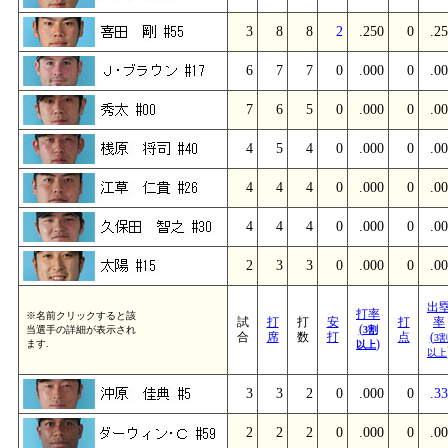
3
8
8
2
.250
0
.2
6
7
7
0
.000
0
.0
7
6
5
0
.000
0
.0
4
5
4
0
.000
0
.0
4
4
4
0
.000
0
.0
4
4
4
0
.000
0
.0
2
3
3
0
.000
0
.0
出
打率
※名前クリックすると該
試
打
打
安
打
率
(
当選手の詳細が表示され
3割
合
席
数
打
点
(
3
)
ます.
以上
以上
3
3
2
0
.000
0
.3
2
2
2
0
.000
0
.0