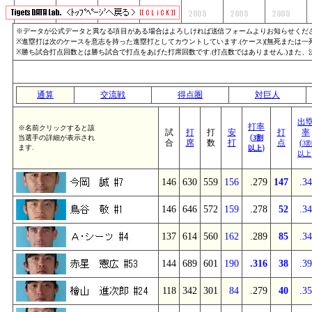
※データが公式データと異なる項目がある場合はよろしければ送信フォームよりお知らせくださ
※進塁打は次のケースを意志を持った進塁打としてカウントしています.(ケース)[無死または一死]
※勝ち試合打点回数とは勝ち試合で打点をあげた打席回数です.(打点数ではありません.)また
通算
交流戦
得点圏
対巨人
出
打率
※名前クリックすると該
試
打
打
安
打
率
(
当選手の詳細が表示され
3割
合
席
数
打
点
(
3
)
ます.
以上
以上
146
630
559
156
.279
147
.3
146
646
572
159
.278
52
.3
137
614
560
162
.289
85
.3
144
689
601
190
.316
38
.3
118
342
301
84
.279
40
.3