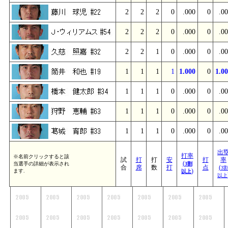
2
2
2
0
.000
0
.0
2
2
2
0
.000
0
.0
2
2
1
0
.000
0
.0
1
1
1
1
1.000
0
1.0
1
1
1
0
.000
0
.0
1
1
1
0
.000
0
.0
1
1
1
0
.000
0
.0
出
打率
※名前クリックすると該
試
打
打
安
打
率
(
当選手の詳細が表示され
3割
合
席
数
打
点
(
3
)
ます.
以上
以上