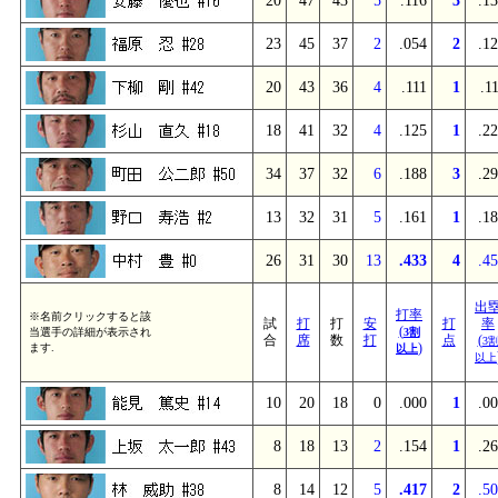
20
47
43
5
.116
3
.1
23
45
37
2
.054
2
.1
20
43
36
4
.111
1
.1
18
41
32
4
.125
1
.2
34
37
32
6
.188
3
.2
13
32
31
5
.161
1
.1
26
31
30
13
.433
4
.4
出
打率
※名前クリックすると該
試
打
打
安
打
率
(
当選手の詳細が表示され
3割
合
席
数
打
点
(
3
)
ます.
以上
以上
10
20
18
0
.000
1
.0
8
18
13
2
.154
1
.2
8
14
12
5
.417
2
.5