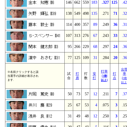
146
662
559
183
.327
125
.4
138
549
498
135
.271
71
.3
114
400
357
89
.249
36
.3
107
313
276
67
.243
33
.3
95
266
229
68
.297
24
.3
77
125
109
31
.284
20
.3
出
打率
※名前クリックすると該
試
打
打
安
打
率
(
当選手の詳細が表示され
3割
合
席
数
打
点
(
3
)
ます.
以上
以上
50
73
57
12
.211
7
.3
25
67
53
4
.075
3
.1
31
49
48
12
.250
3
.2