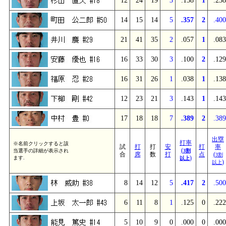
12
24
19
3
.158
1
.238
14
15
14
5
.357
2
.400
21
41
35
2
.057
1
.083
16
33
30
3
.100
2
.129
16
31
26
1
.038
1
.138
12
23
21
3
.143
1
.143
17
18
18
7
.389
2
.389
出塁
打率
※名前クリックすると該
試
打
打
安
打
率
(
当選手の詳細が表示され
3割
合
席
数
打
点
(
3割
)
ます.
以上
)
以上
8
14
12
5
.417
2
.500
6
11
8
1
.125
0
.222
5
10
9
0
.000
0
.000