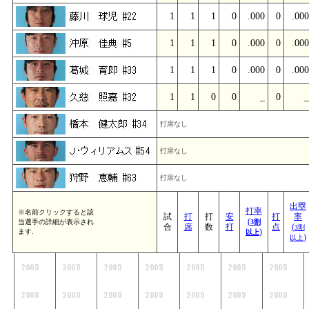
1
1
1
0
.000
0
.000
1
1
1
0
.000
0
.000
1
1
1
0
.000
0
.000
1
1
0
0
_
0
_
打席なし
打席なし
打席なし
出塁
打率
※名前クリックすると該
試
打
打
安
打
率
(
当選手の詳細が表示され
3割
合
席
数
打
点
(
3割
)
ます.
以上
)
以上