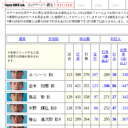
※データが公式データと異なる項目がある場合はよろしければ送信フォームよりお知らせくださ
※進塁打は次のケースを意志を持った進塁打としてカウントしています.(ケース)[無死または一死]
※勝ち試合打点回数とは勝ち試合で打点をあげた打席回数です.(打点数ではありません.)また
通算
交流戦
得点圏
対巨人
出塁
打率
※名前クリックすると該
試
打
打
安
打
率
(
当選手の詳細が表示され
3割
合
席
数
打
点
(
3割
)
ます.
以上
)
以上
123
398
370
107
.289
50
.330
131
421
355
123
.346
86
.447
129
411
358
97
.271
27
.342
128
378
341
86
.252
47
.311
112
299
264
78
.295
36
.367