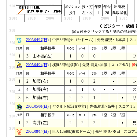
投・打
年数
年令
出身校
ポジション
投手
左・左
1
26
鳥取城北
《 ビジター・ 成績 
(※日付をクリックすると試合の詳細内
2005/04/17(日)
｜中日3回戦(ナゴヤドーム)｜先発:能見×山本昌｜スコア:1
相手投手
1塁
2塁
3塁
打席
回
ｽﾄﾗｲｸ
ﾎﾞｰﾙ
ｱｳﾄ
1
3
山本昌(左)
1
0
0
フ
_
2005/04/24(日)
｜横浜6回戦(横浜)｜先発:能見×加藤｜スコア:8-3｜
勝
相手投手
1塁
2塁
3塁
打席
回
ｽﾄﾗｲｸ
ﾎﾞｰﾙ
ｱｳﾄ
1
2
加藤(右)
1
0
2
シ
_
●
_
2
4
加藤(右)
2
1
0
ス
●
●
_
3
6
加藤(右)
2
2
1
サ
_
_
●
2005/05/01(日)
｜ヤクルト6回戦(神宮)｜先発:能見×高井｜スコア:1-5｜
相手投手
1塁
2塁
3塁
打席
回
ｽﾄﾗｲｸ
ﾎﾞｰﾙ
ｱｳﾄ
1
2
高井(左)
2
2
2
見
_
_
●
2005/08/14(日)
｜巨人15回戦(東京ドーム)｜先発:能見×桑田｜スコア:7