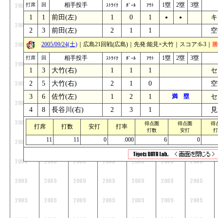
相手投手
1塁
2塁
3塁
打席
回
ｽﾄﾗｲｸ
ﾎﾞｰﾙ
ｱｳﾄ
1
1
前田(左)
1
0
1
キ
●
●
_
2
3
前田(左)
2
1
1
空
_
2005/09/24(土)
｜広島21回戦(広島)｜先発:能見×大竹｜スコア:6-3｜
勝
相手投手
1塁
2塁
3塁
打席
回
ｽﾄﾗｲｸ
ﾎﾞｰﾙ
ｱｳﾄ
1
3
大竹(右)
1
1
1
セ
_
2
5
大竹(右)
2
1
0
空
_
3
6
佐竹(左)
1
2
1
満 塁
セ
4
8
長谷川(右)
2
3
1
見
_
得点圏
得点圏
得
打席
打数
安打
打率
打数
安打
打
11
11
0
.000
6
0