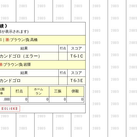
績 》
容が表示されます)
1｜
勝
:ブラウン/負:高橋
結果
スコア
打点
カンドゴロ（エラー）
Ｔ6-1Ｃ
_
勝
:ブラウン/負:岩隈
結果
スコア
打点
カンドゴロ
Ｔ6-3Ｅ
_
点圏
ホーム
打点
三振
併殺
率
ラン
.000
0
0
0
0