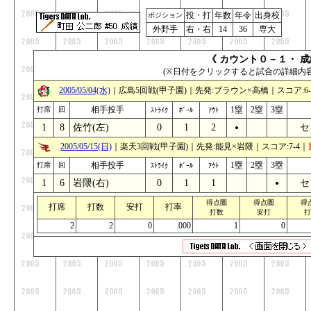
投・打
年数
年令
出身校
ポジション
外野手
右・右
14
36
専大
《 カウント０－１・ 成
(※日付をクリックすると試合の詳細内
2005/05/04(水)
｜広島5回戦(甲子園)｜先発:ブラウン×高橋｜スコア:6-
相手投手
1塁
2塁
3塁
打席
回
ｽﾄﾗｲｸ
ﾎﾞｰﾙ
ｱｳﾄ
1
8
佐竹(左)
0
1
2
セ
●
_
_
2005/05/15(日)
｜楽天3回戦(甲子園)｜先発:能見×岩隈｜スコア:7-4｜
相手投手
1塁
2塁
3塁
打席
回
ｽﾄﾗｲｸ
ﾎﾞｰﾙ
ｱｳﾄ
1
6
岩隈(右)
0
1
1
セ
_
_
●
得点圏
得点圏
得
打席
打数
安打
打率
打数
安打
打
2
2
0
.000
1
0