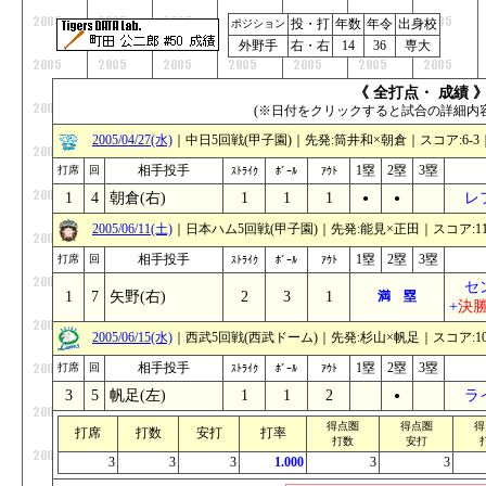
投・打
年数
年令
出身校
ポジション
外野手
右・右
14
36
専大
《 全打点・ 成績 
(※日付をクリックすると試合の詳細内
2005/04/27(水)
｜中日5回戦(甲子園)｜先発:筒井和×朝倉｜スコア:6-3
相手投手
1塁
2塁
3塁
打席
回
ｽﾄﾗｲｸ
ﾎﾞｰﾙ
ｱｳﾄ
1
4
朝倉(右)
1
1
1
レ
●
●
_
2005/06/11(土)
｜日本ハム5回戦(甲子園)｜先発:能見×正田｜スコア:11
相手投手
1塁
2塁
3塁
打席
回
ｽﾄﾗｲｸ
ﾎﾞｰﾙ
ｱｳﾄ
セ
1
7
矢野(右)
2
3
1
満 塁
+
決
2005/06/15(水)
｜西武5回戦(西武ドーム)｜先発:杉山×帆足｜スコア:10
相手投手
1塁
2塁
3塁
打席
回
ｽﾄﾗｲｸ
ﾎﾞｰﾙ
ｱｳﾄ
3
5
帆足(左)
1
1
2
ラ
_
●
_
得点圏
得点圏
得
打席
打数
安打
打率
打数
安打
3
3
3
1.000
3
3