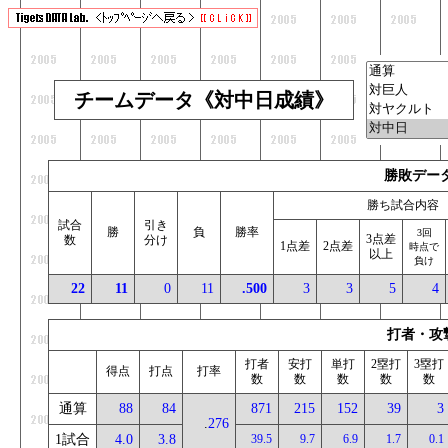
チームデータ《対中日成績》
勝敗デー
勝ち試合内容
試合
引き
勝
負
勝率
3回
3点差
数
分け
1点差
2点差
時点で
以上
負け
22
11
0
11
.500
3
3
5
4
打者・攻
打者
安打
単打
2塁打
3塁打
_
得点
打点
打率
数
数
数
数
数
通算
88
84
871
215
152
39
3
.
276
1試合
4.0
3.8
39.5
9.7
6.9
1.7
0.1