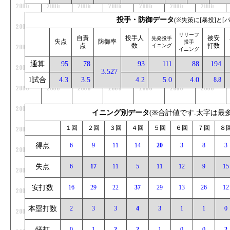
投手・防御データ
(※失策に[暴投]と[
リリーフ
自責
投手人
被安
先発投手
_
失点
防御率
投手
点
数
打数
イニング
イニング
通算
95
78
93
111
88
194
3.527
1試合
4.3
3.5
4.2
5.0
4.0
8.8
イニング別データ
(※合計値です.太字は最多
_
１回
２回
３回
４回
５回
６回
７回
８
得点
6
9
11
14
20
3
8
3
失点
6
17
11
5
11
12
9
15
安打数
16
29
22
37
29
13
26
12
本塁打数
2
3
3
4
3
1
1
0
犠打
0
1
2
2
1
0
0
2