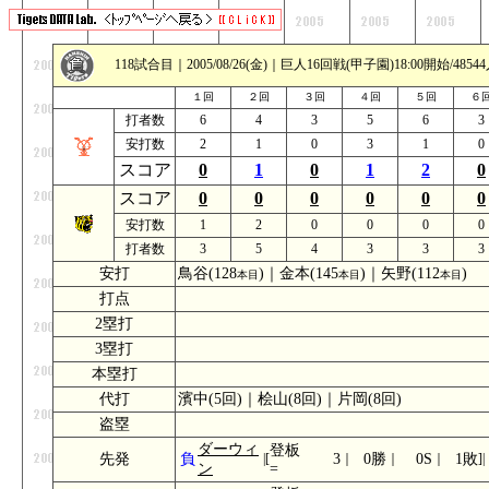
118試合目｜2005/08/26(金)｜巨人16回戦(甲子園)18:00開始/4
１回
２回
３回
４回
５回
６
打者数
6
4
3
5
6
3
安打数
2
1
0
3
1
0
スコア
0
1
0
1
2
0
スコア
0
0
0
0
0
0
安打数
1
2
0
0
0
0
打者数
3
5
4
3
3
3
安打
鳥谷(128
)｜金本(145
)｜矢野(112
)
本目
本目
本目
打点
_
2塁打
_
3塁打
_
本塁打
_
代打
濱中(5回)｜桧山(8回)｜片岡(8回)
盗塁
_
ダーウィ
登板
先発
負
|[
3
｜
0勝
｜
0S
｜
1敗
]|
ン
=