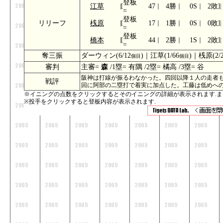
登板
江草
|[
47
｜
4勝
｜
0S
｜
2敗
]|
=
登板
リリーフ
桟原
|[
17
｜
1勝
｜
0S
｜
0敗
]|
=
登板
橋本
|[
44
｜
2勝
｜
1S
｜
2敗
]|
=
奪三振
ダーウィン(6/12
)｜江草(1/66
)｜桟原(2/
個目
個目
審判
主審=
森
/1塁= 有隅 /2塁= 橘高 /3塁= 谷
阪神は打線が振るわなかった。四回以降１人の走者
戦評
回に阿部の二塁打で着実に加点した。工藤は低めへ
※イニングの点数をクリックするとそのイニングの詳細が表示されます.ま
※投手をクリックすると登板内容が表示されます.