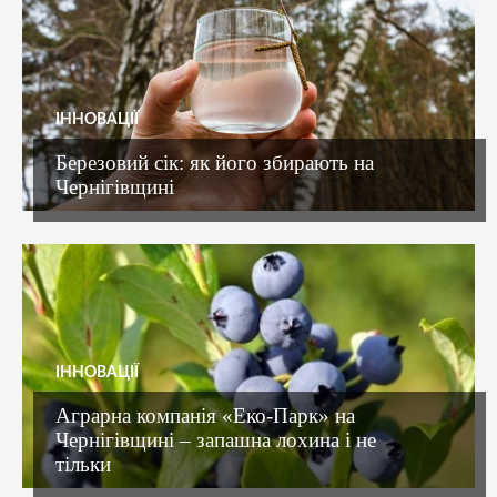
ІННОВАЦІЇ
Березовий сік: як його збирають на
Чернігівщині
ІННОВАЦІЇ
Аграрна компанія «Еко-Парк» на
Чернігівщині – запашна лохина і не
тільки