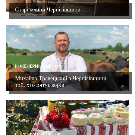
Старі млини Чернігівщини
ІНЖЕНЕРНІ РІШЕННЯ
Михайло Травецький з Чернігівщини –
той, хто рятує корів