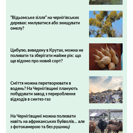
“Відьомське зілля” на чернігівських
деревах: милуватися або знищувати
омелу?
Цибулю, виведену в Крутах, можна не
поливати та зберігати майже рік: що
ще відомо про новий сорт?
Сміття можна перетворювати в
водень? На Чернігівщині планують
побудувати завод з перероблення
відходів в синтез-газ
На Чернігівщині можна полювати
навіть на африканських буйволів… але
з фотокамерою та без рушниці